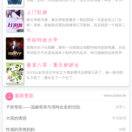
创建了思科，而在随后的岁月里，他又先后创建了网景，亚马...
上门狂婿
被丈母娘为难，被女神老婆嫌弃！都说我是一无是处的上门女
婿！突然，家族电话通知我继承亿万家财，其实我是一个级富二
代...
华娱特效大亨
落魄功夫小生陆麟，拥有一台能做出炫酷特效的超级电脑。从此
华语影片不在是低成本小制作的代名词。奇幻瑰丽的仙侠世界...
爆宠八零：重生娇娇女
2o19云起华语文学征文大赛参赛作品胖喵儿死了，被一根鸡骨
头卡死了！重生在了一个生了...
最新更新
www.siluke.tw
子前母犯——温婉母亲与清纯女友的沦陷
织梦人
大屌的诱惑
学无致用
性感的美艳妈妈
柏毅