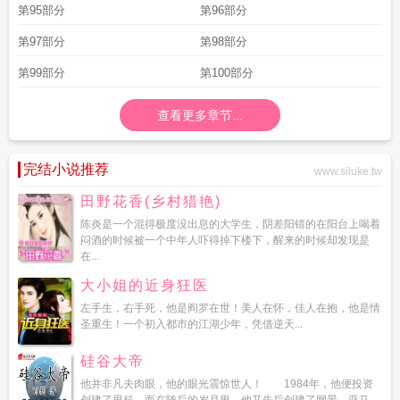
第95部分
第96部分
第97部分
第98部分
第99部分
第100部分
查看更多章节...
完结小说推荐
www.siluke.tw
田野花香(乡村猎艳)
陈炎是一个混得极度没出息的大学生，阴差阳错的在阳台上喝着
闷酒的时候被一个中年人吓得掉下楼下，醒来的时候却发现是
在...
大小姐的近身狂医
左手生，右手死，他是阎罗在世！美人在怀，佳人在抱，他是情
圣重生！一个初入都市的江湖少年，凭借逆天...
硅谷大帝
他并非凡夫肉眼，他的眼光震惊世人！ 1984年，他便投资