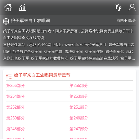
娘子军来自工农唱词
雨来不躲
/著
娘子军来自工农唱词是由作者：雨来不躲所著，思路客小说网免费提供娘子军来
自工农唱词全文在线阅读。
三秒记住本站：思路客小说网 网址：www.siluke.tw
娘子军八寸
娘子军来自工农
唱词
芭蕾舞红色娘子军
娘子军电影
雪地娘子军
娘子军连歌
娘子军军歌
现代
京剧红色娘子军
娘子军家政的收费标准
娘子军完整免费高清在线观看
娘子军家
政公司总部在哪
娘子军家政服务有限公司
娘子军连歌舞蹈视频
娘子军的创始人
是谁
娘子军传奇
娘子军是什么意思
娘子军连歌原唱
娘子军连歌简谱
电视剧雪
娘子军来自工农唱词
最新章节
地娘子军
京剧电影红色娘子军
舞蹈红色娘子军
娘子军来自工农原唱教唱
娘子
第256部分
第255部分
军连歌歌词原版
娘子军连歌汲取了哪些戏曲和民歌作为素材
娘子军电视剧
娘子
军进行曲
娘子军来自工农
芭蕾舞剧红色娘子军
娘子军在海南省哪里
娘子军家
第254部分
第253部分
政公司
娘子军是哪个公主
娘子军电影在线观看
娘子军连歌歌词
第252部分
第251部分
第250部分
第249部分
第248部分
第247部分