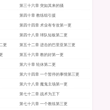
第三十六章 突如其来的骚
第四十章 教练组引援
第四十四章 术业有专攻第一更
第四十八章 球队短板第二更
二更
第五十二章 进击的巴里亚第三更
更
第五十六章 教的好第一更
第六十章 轮休第二更
第六十四章 一个暂停的事情第三更
第六十八章 魔鬼主场第一更
第七十二章 战术为王下
第七十六章 一个教练第三更