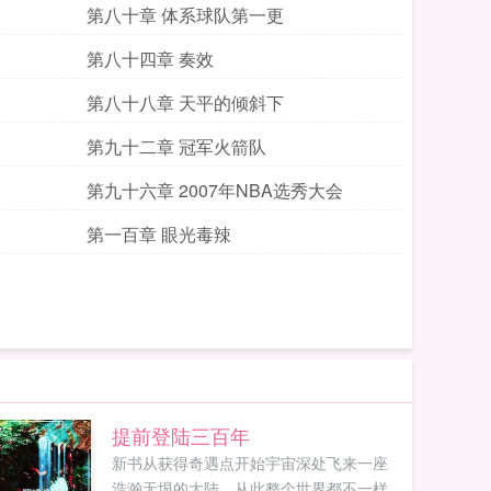
第八十章 体系球队第一更
第八十四章 奏效
第八十八章 天平的倾斜下
第九十二章 冠军火箭队
第九十六章 2007年NBA选秀大会
第一百章 眼光毒辣
提前登陆三百年
新书从获得奇遇点开始宇宙深处飞来一座
浩瀚无垠的大陆，从此整个世界都不一样