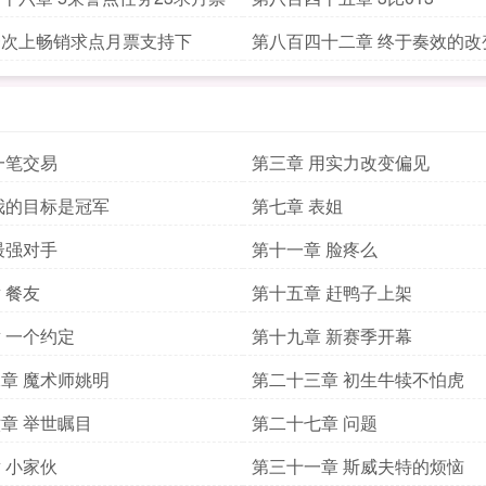
一次上畅销求点月票支持下
第八百四十二章 终于奏效的改
一笔交易
第三章 用实力改变偏见
我的目标是冠军
第七章 表姐
最强对手
第十一章 脸疼么
 餐友
第十五章 赶鸭子上架
 一个约定
第十九章 新赛季开幕
章 魔术师姚明
第二十三章 初生牛犊不怕虎
章 举世瞩目
第二十七章 问题
 小家伙
第三十一章 斯威夫特的烦恼