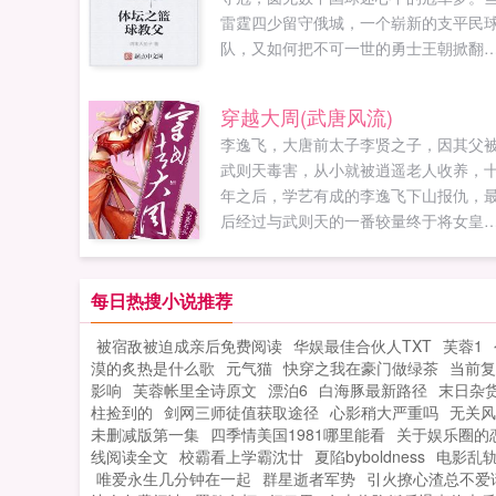
雷霆四少留守俄城，一个崭新的支平民
队，又如何把不可一世的勇士王朝掀翻
马。一次穿越，一段关于有完本作品重
之安东尼篮神体坛之召唤猛将，人品有
穿越大周(武唐风流)
证，放心收藏阅读。阅群539855046，
李逸飞，大唐前太子李贤之子，因其父
群需晒学徒以上粉丝值。...
武则天毒害，从小就被逍遥老人收养，
年之后，学艺有成的李逸飞下山报仇，
后经过与武则天的一番较量终于将女皇
服，成功光复李唐江山，揽江山美人于
身，享受人间帝王之风流。...
每日热搜小说推荐
被宿敌被迫成亲后免费阅读
华娱最佳合伙人TXT
芙蓉1
漠的炙热是什么歌
元气猫
快穿之我在豪门做绿茶
当前复
影响
芙蓉帐里全诗原文
漂泊6
白海豚最新路径
末日杂
柱捡到的
剑网三师徒值获取途径
心影稍大严重吗
无关风
未删减版第一集
四季情美国1981哪里能看
关于娱乐圈的
线阅读全文
校霸看上学霸沈廿
夏陷byboldness
电影乱
唯爱永生几分钟在一起
群星逝者军势
引火撩心渣总不爱