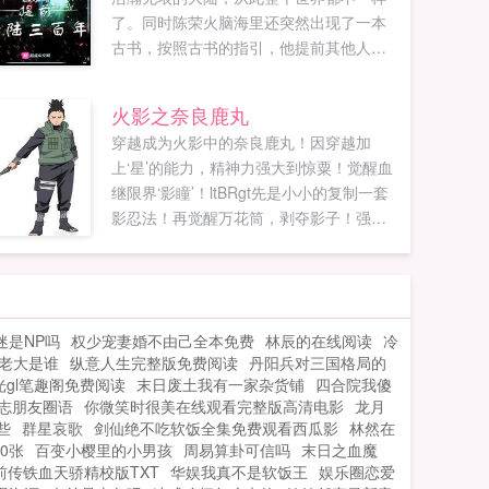
了。同时陈荣火脑海里还突然出现了一本
古书，按照古书的指引，他提前其他人三
百年登陆到了新界。同样在书籍的指引
下，在新界中，他的左手也变得不一样
火影之奈良鹿丸
了。他从地下挖出一颗夜明珠，啪的一
穿越成为火影中的奈良鹿丸！因穿越加
声，夜明珠被他捏碎，但是夜明珠的‘夜光
上‘星’的能力，精神力强大到惊粟！觉醒血
属性’却留在了他手里。琢磨了...
继限界‘影瞳’！ltBRgt先是小小的复制一套
影忍法！再觉醒万花筒，剥夺影子！强者
尾兽的影子一个也不放过，佐助更是憋屈
的挂掉！大小美女更是一个也不放过…...
迷是NP吗
权少宠妻婚不由己全本免费
林辰的在线阅读
冷
老大是谁
纵意人生完整版免费阅读
丹阳兵对三国格局的
光gl笔趣阁免费阅读
末日废土我有一家杂货铺
四合院我傻
志朋友圈语
你微笑时很美在线观看完整版高清电影
龙月
些
群星哀歌
剑仙绝不吃软饭全集免费观看西瓜影
林然在
0张
百变小樱里的小男孩
周易算卦可信吗
末日之血魔
前传铁血天骄精校版TXT
华娱我真不是软饭王
娱乐圈恋爱