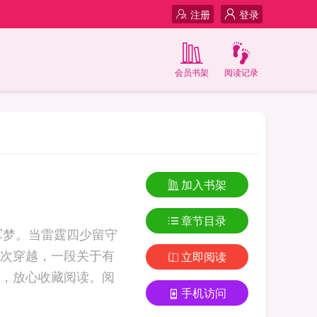
注册
登录
会员书架
阅读记录
加入书架
章节目录
军梦。当雷霆四少留守
次穿越，一段关于有
立即阅读
，放心收藏阅读。阅
手机访问