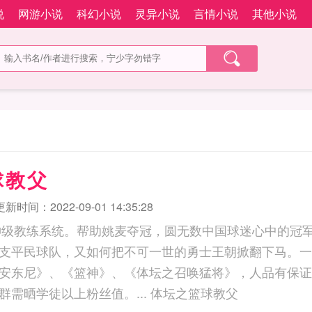
说
网游小说
科幻小说
灵异小说
言情小说
其他小说
球教父
更新时间：2022-09-01 14:35:28
获神级教练系统。帮助姚麦夺冠，圆无数中国球迷心中的冠
支平民球队，又如何把不可一世的勇士王朝掀翻下马。一
安东尼》、《篮神》、《体坛之召唤猛将》，人品有保证
群539855046，进群需晒学徒以上粉丝值。... 体坛之篮球教父