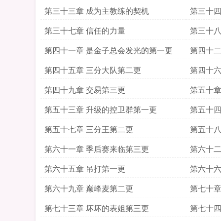
第三十三章 成为主教练的契机
第三十四
第三十七章 信任的力量
第三十八
第四十一章 是金子总会发光的第一更
第四十二
第四十五章 三分大队第二更
第四十六
第四十九章 交易第三更
第五十章
第五十三章 升级的控卫群第一更
第五十四
第五十七章 三分王第二更
第五十八
第六十一章 季后赛来临第三更
第六十二
第六十五章 吊打第一更
第六十六
第六十九章 巅峰麦第二更
第七十章
第七十三章 坏坏的表姐第三更
第七十四