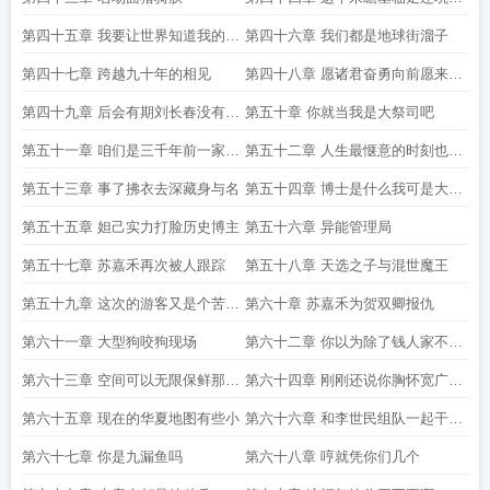
一把
第四十五章 我要让世界知道我的祖
第四十六章 我们都是地球街溜子
国还存在
第四十七章 跨越九十年的相见
第四十八章 愿诸君奋勇向前愿来日
我等后辈远离这般苦难
第四十九章 后会有期刘长春没有失
第五十章 你就当我是大祭司吧
约 shuhaige net
第五十一章 咱们是三千年前一家子
第五十二章 人生最惬意的时刻也莫
的
过于此了
第五十三章 事了拂衣去深藏身与名
第五十四章 博士是什么我可是大商
的子民
第五十五章 妲己实力打脸历史博主
第五十六章 异能管理局
第五十七章 苏嘉禾再次被人跟踪
第五十八章 天选之子与混世魔王
第五十九章 这次的游客又是个苦命
第六十章 苏嘉禾为贺双卿报仇
姑娘
第六十一章 大型狗咬狗现场
第六十二章 你以为除了钱人家不会
骗你别的
第六十三章 空间可以无限保鲜那我
第六十四章 刚刚还说你胸怀宽广呢
岂不是长生不老
这就抽过去了
第六十五章 现在的华夏地图有些小
第六十六章 和李世民组队一起干票
大的
第六十七章 你是九漏鱼吗
第六十八章 哼就凭你们几个