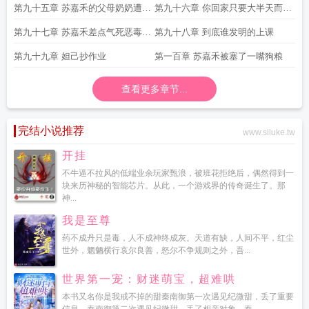
亲生的
第九十五章 苏嘉禾的父母奶奶遭报
第九十六章 你回家只要大半天而我
应了
一生都回不去
第九十七章 苏嘉禾差点气死恶毒奶
第九十八章 到底谁发明的上课
奶
第九十九章 妲己抄作业
第一百章 苏嘉禾被塞了一嘴狗粮
查看更多章节...
完结小说推荐
www.siluke.tw
开挂
不牛逼不拉风的低端业余玩家甄浪，被班花拒绝后，偶然得到一
块来历神秘的智能芯片。从此，一个游戏界的传奇诞生了。那
神...
我是至尊
药不成丹只是毒，人不成神终成灰。天道有缺，人间不平，红尘
世外，魍魉横行哀尔良善，怒尔不争规则之外，吾...
世界第一宠：财迷萌宝，超难哄
本书又名你是我戒不掉的甜秦南御第一次遇见纪微甜，丢了重要