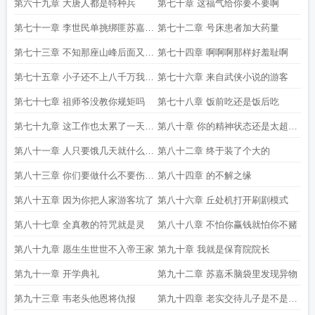
第六十九章 大唐人都是特种兵
第七十章 这福气给你要不要啊
第七十一章 李世民单挑绑匪苏嘉禾
第七十二章 号床患者加大药量
摇人护驾
第七十三章 不知那座山峰后面又是
第七十四章 啊啊啊那样好羞耻啊
怎样风光
第七十五章 小子还不上八千万我取
第七十六章 来自武侠小说的游客
你心肝脾肺 shuhaige net
第七十七章 祖师爷没教你规矩吗
第七十八章 饭前吃还是饭后吃
第七十九章 这工作也太累了一天到
第八十章 你的精神状态还是太超前
晚都要端着
了
第八十一章 人只要饿几天就什么杂
第八十二章 终于装了个大的
念都没了
第八十三章 你们要做什么不要伤害
第八十四章 的不解之缘
苏姐姐
第八十五章 因为你把人家游客坑了
第八十六章 丘处机打开刷剧模式
第八十七章 全真教的符咒就是灵
第八十八章 不怕你赢钱就怕你不赌
第八十九章 愿生生世世不入帝王家
第九十章 我就是保育院院长
第九十一章 开学典礼
第九十二章 苏嘉禾脑袋里发现异物
第九十三章 韦老头他恩将仇报
第九十四章 老实交待儿子是不是我