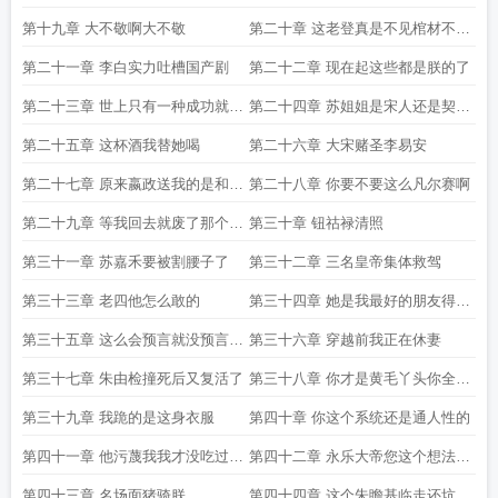
第十九章 大不敬啊大不敬
第二十章 这老登真是不见棺材不落
泪
第二十一章 李白实力吐槽国产剧
第二十二章 现在起这些都是朕的了
第二十三章 世上只有一种成功就是
第二十四章 苏姐姐是宋人还是契丹
以喜欢的方式度过一生
人
第二十五章 这杯酒我替她喝
第二十六章 大宋赌圣李易安
第二十七章 原来嬴政送我的是和氏
第二十八章 你要不要这么凡尔赛啊
璧
第二十九章 等我回去就废了那个鸟
第三十章 钮祜禄清照
皇帝
第三十一章 苏嘉禾要被割腰子了
第三十二章 三名皇帝集体救驾
第三十三章 老四他怎么敢的
第三十四章 她是我最好的朋友得加
钱
第三十五章 这么会预言就没预言到
第三十六章 穿越前我正在休妻
自己亡国吗
第三十七章 朱由检撞死后又复活了
第三十八章 你才是黄毛丫头你全家
都是黄毛丫头
第三十九章 我跪的是这身衣服
第四十章 你这个系统还是通人性的
第四十一章 他污蔑我我才没吃过猪
第四十二章 永乐大帝您这个想法很
屎
刑
第四十三章 名场面猪骑朕
第四十四章 这个朱瞻基临走还坑我