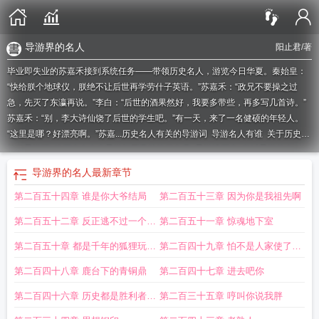
导游界的名人
阳止君
/著
毕业即失业的苏嘉禾接到系统任务——带领历史名人，游览今日华夏。秦始皇：
“快给朕个地球仪，朕绝不让后世再学劳什子英语。”苏嘉禾：“政兄不要操之过
急，先灭了东瀛再说。”李白：“后世的酒果然好，我要多带些，再多写几首诗。”
苏嘉禾：“别，李大诗仙饶了后世的学生吧。”有一天，来了一名健硕的年轻人。
“这里是哪？好漂亮啊。”苏嘉...
历史名人有关的导游词
导游名人有谁
关于历史人
物的导游词
给历史名人当导游祖国又惊艳了免费
导游讲历史
做过导游的名
人
导游界的名人
祖国又惊艳了
关于历史人物介绍的导游词
主角是导游带领历
导游界的名人
最新章节
史人物旅游
给历史人物当导游的
知名导游名字
导游的贡献
给历史名人当导游
第二百五十四章 谁是你大爷结局
第二百五十三章 因为你是我祖先啊
祖国又惊艳了 阳止君
历史人物有关的导游词
中国优秀导游故事
导游讲解历
史
让人感动的导游事迹
祖国又惊艳了阳止君
导游界的知名人物
关于导游的名
第二百五十二章 反正逃不过一个作
第二百五十一章 惊魂地下室
人名言
导游讲解历史典故
介绍名人的导游词
祖国又惊艳了 阳止君
当过导游的
名人
死
给历史名人当导游祖国又惊艳了
历史人物导游词600字
最著名的导游是
第二百五十章 都是千年的狐狸玩什
第二百四十九章 怕不是人家使了美
谁
给历史名人当导游
祖国又惊艳了免费
历史对导游的作用
祖国又惊艳了免费
么聊斋啊
人计
第二百四十八章 鹿台下的青铜鼎
第二百四十七章 进去吧你
阅读
祖国又惊艳了我作文
介绍历史人物的导游词
著名导游的名字
祖国又惊艳
了我们
著名的导游人有哪些
第二百四十六章 历史都是胜利者书
第二百三十五章 哼叫你说我胖
写的