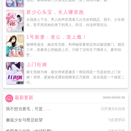
信息。秦南御第二次遇见纪微甜，丢了相亲对象。秦...
君少心头宝，夫人哪里跑
从我身上下去。男人的声音透着几分无奈和隐忍。我不。少女摇
头，双手死死抱住身下的男人。听话，你这样我没法...
1号新妻：老公，宠上瘾！
被继母逼迫，她走投无路，和神秘富豪签定协议嫁进豪门。婚后
三年，富豪老公把她宠上天。只除了没有生下继承人。豪华别
墅...
上门狂婿
被丈母娘为难，被女神老婆嫌弃！都说我是一无是处的上门女
婿！突然，家族电话通知我继承亿万家财，其实我是一个级富二
代...
最新更新
www.siluke.tw
我不想当黄毛，可是……
汨罗渊水乱拍坡
邂逅少女与禁忌欲望
飞机爱萝莉