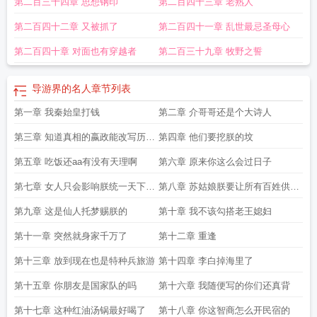
第二百三十四章 思想钢印
第二百四十三章 老熟人
第二百四十二章 又被抓了
第二百四十一章 乱世最忌圣母心
第二百四十章 对面也有穿越者
第二百三十九章 牧野之誓
导游界的名人
章节列表
第一章 我秦始皇打钱
第二章 介哥哥还是个大诗人
第三章 知道真相的嬴政能改写历史
第四章 他们要挖朕的坟
吗
第五章 吃饭还aa有没有天理啊
第六章 原来你这么会过日子
第七章 女人只会影响朕统一天下的
第八章 苏姑娘朕要让所有百姓供奉
速度
你
第九章 这是仙人托梦赐朕的
第十章 我不该勾搭老王媳妇
第十一章 突然就身家千万了
第十二章 重逢
第十三章 放到现在也是特种兵旅游
第十四章 李白掉海里了
第十五章 你朋友是国家队的吗
第十六章 我随便写的你们还真背
第十七章 这种红油汤锅最好喝了
第十八章 你这智商怎么开民宿的