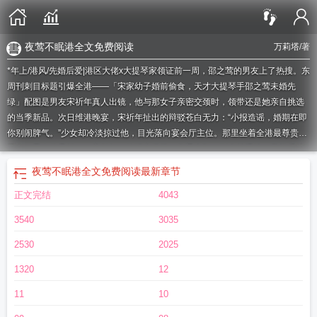
夜莺不眠港全文免费阅读
万莉塔
/著
*年上/港风/先婚后爱|港区大佬x大提琴家领证前一周，邵之莺的男友上了热搜。东
周刊刺目标题引爆全港——「宋家幼子婚前偷食，天才大提琴手邵之莺未婚先
绿」配图是男友宋祈年真人出镜，他与那女子亲密交颈时，领带还是她亲自挑选
的当季新品。次日维港晚宴，宋祈年扯出的辩驳苍白无力：“小报造谣，婚期在即
你别闹脾气。”少女却冷淡掠过他，目光落向宴会厅主位。那里坐着全港最尊贵的
男人，男友的兄长——宋鹤年。他端方儒雅，鼻梁上架一副金丝眼镜，无机质镜
片阻隔着一道肃冷的目光。越过冷沁香雾，她款款步入主宾位，红唇轻启：“宋家
夜莺不眠港全文免费阅读
最新章节
未婚的又不止一位，大哥，您说呢。”琉璃吊灯下，少女缎面礼服裹身，乌发如
正文完结
4043
瀑，肤白胜雪，美得如一株罂粟花。那位却面容端肃，八风不动，仿佛只漫不经
心觑了她一眼。2.不少人等着瞧邵之莺的笑话。等来等去，却等到港媒公布她换
3540
3035
新郎的消息。宋邵联姻不变，宋鹤年亲笔婚书，携数十亿重奢聘金登门过大礼。
见她婚后风生水起，有人说她财势兼收，将全港最贵不可攀的男人当成了游刃名
2530
2025
利场的武器。不久，这话也传到了宋鹤年这里。那晚浅水湾别墅静得出奇，邵之
1320
12
莺不禁有些心虚。入睡前，她难得主动勾了勾他的手指，坐入他怀里。他的吻却
一如往常在她额前落下——“既是武器，太太用得趁手是我的福气。”「我欢喜她钟
11
10
意我的钱，贪图我的势，因为这两样我都不缺。她不是金丝笼里的雀，是维多利