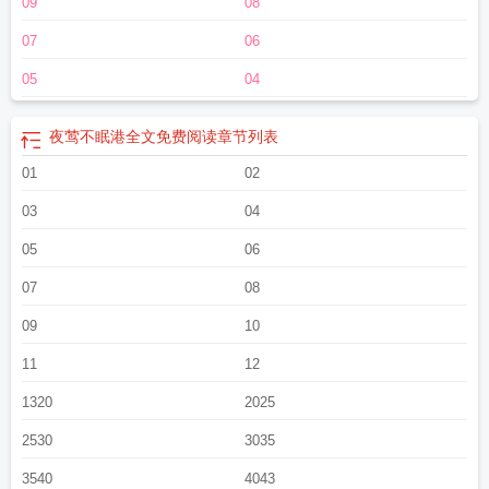
09
08
亚港最高贵自由的夜莺。」古板daddyx明艳钓系港区大佬x大提琴家阅读贴士：1.
年上7岁/合约恋爱→先婚后爱2.港风文，有部分粤语对白及翻译3.系列文《京港回
07
06
信》已完结，《暗情》《翡冷翠的夜》等可预收。*初版文案写于24年4月，独家
原创，已备案律师，盗文、碰瓷自重。
夜莺不语
夜莺不眠港 万莉塔
夜莺不听话
05
04
栖见免费阅读
夜莺不眠港免费阅读全文
夜莺不眠港结局
夜莺不眠港by港笔趣阁
最新章节内容
夜莺不眠港免费阅读无弹窗笔趣阁在线阅读
夜莺不眠港笔趣阁
夜
夜莺不眠港全文免费阅读
章节列表
莺不睡觉吗
夜莺不眠港笔趣阁宋
夜莺不眠港笔
夜莺不眠港讲的什么
夜莺不眠
港大结局
01
夜莺不眠港谁先动心
夜莺不听话 栖见
02
夜莺不眠港TXT
夜莺不鸣
夜莺
不说话栖见
夜莺不再啼哭
夜莺不眠港全文阅读
夜莺不眠港笔趣阁宋鹤年免
03
04
费
夜莺不眠港全文在哪里看
夜莺不眠港全文免费阅读
夜莺不眠港无弹窗 书
旗
夜莺不眠港宋鹤年
夜莺不眠港 万莉塔 笔趣阁
夜莺不眠港宋鹤年最新章节列
05
06
表
夜莺不眠港笔趣阁TXT
夜莺不眠港txt免费阅读
夜莺不眠港原著免费阅读
夜
07
08
莺不眠港晋江
夜莺不眠港txt
夜莺不眠港百度TXT
夜莺的不眠之夜
夜莺不眠港
全文
夜莺不眠港笔趣阁宋鹤年
09
10
11
12
1320
2025
2530
3035
3540
4043