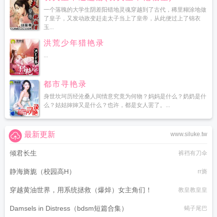
一个落魄的大学生阴差阳错地灵魂穿越到了古代，稀里糊涂地做
了皇子，又发动政变赶走太子当上了皇帝，从此便过上了锦衣
玉...
洪荒少年猎艳录
...
都市寻艳录
身世坎坷历经沧桑人间情意究竟为何物？妈妈是什么？奶奶是什
么？姑姑婶婶又是什么？也许，都是女人罢了。...
最新更新
www.siluke.tw
倾君长生
裤裆有刀伞
静海旖旎（校园高H）
rr旖
穿越黄油世界，用系统拯救（爆焯）女主角们！
教皇教皇皇
Damsels in Distress（bdsm短篇合集）
蝎子尾巴