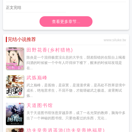
正文完结
查看更多章节...
完结小说推荐
www.siluke.tw
田野花香(乡村猎艳)
陈炎是一个混得极度没出息的大学生，阴差阳错的在阳台上喝着
闷酒的时候被一个中年人吓得掉下楼下，醒来的时候却发现是
在...
武炼巅峰
武之巅峰，是孤独，是寂寞，是漫漫求索，是高处不胜寒逆境中
成长，绝地里求生，不屈不饶，才能堪破武之极道。凌霄阁试
炼...
天道图书馆
关于天道图书馆张悬穿越异界，成了一名光荣的教师，脑海中多
出了一个神秘的图书馆。只要他看过的东西，无论...
功夫皇帝逍遥游(功夫皇帝艳福星)