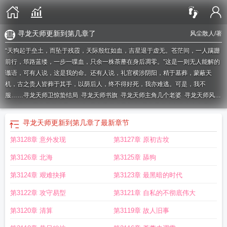
寻龙天师更新到第几章了
风尘散人
/著
“天狗起于垒土，而坠于残霞，天际殷红如血，吉星退于虚无。苍茫间，一人蹒跚
前行，筚路蓝缕，一步一喋血，只余一株荼蘼在身后凋零。”这是一则无人能解的
谶语，可有人说，这是我的命。还有人说，礼官横涉阴阳，精于墓葬，蒙蔽天
机，古之贵人皆葬于其手，以荫后人，终不得好死，我亦难逃。可是，我不
服……
寻龙天师卫惊蛰结局
寻龙天师书旗
寻龙天师主角几个老婆
寻龙天师风尘
散人书旗
寻龙天师境界一览表
寻龙天师境界划分
寻龙天师皮剑青全文免费阅
读
寻龙天师天官八宝都是什么
寻龙天师全部人物介绍
寻龙天师(风尘散人)最新
寻龙天师更新到第几章了
最新章节
章节
寻龙天师听书
寻龙天师紫襟演播免费收听
寻龙天师女帝
寻龙天师风尘散
第3128章 意外发现
第3127章 原初古坟
人有声
寻龙天师人物关系
寻龙天师主角
寻龙天师女主是谁
寻龙天师风尘散人
结局
寻龙天师完结没有
寻龙天师有声
寻龙天师天盟女帝
寻龙天师人物介绍
寻
第3126章 北海
第3125章 舔狗
龙天师茳姚
寻龙天师有声免费听书
寻龙天师女帝是谁
寻龙天师卫惊蛰境界划
分
寻龙天师的境界
风水十大巅峰之作
寻龙天师皮剑青免费
寻龙天师所有人的
第3124章 艰难抉择
第3123章 最黑暗的时代
结局
寻龙天师烂尾了吗
寻龙天师风尘散人在哪里连载
寻龙天师卫惊蛰最新章
第3122章 攻守易型
第3121章 自私的不彻底伟大
节
寻龙天师风铃里到底有什么
寻龙天师好看吗
寻龙天师梦里的女人是谁
寻龙
天师 百科
寻龙天师卫惊蛰老婆
寻龙天师卫惊蛰和谁在一起了
寻龙天师张歆
第3120章 清算
第3119章 故人旧事
雅
寻龙天师江瑶的结局是什么
寻龙天师完结了吗
寻龙天师风尘散人最新章