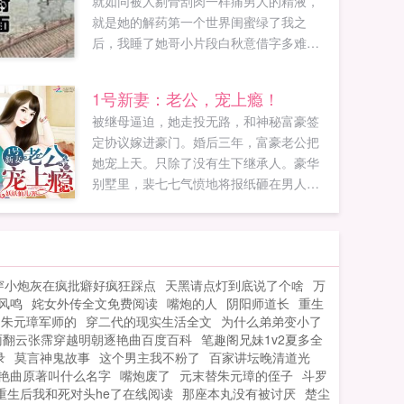
就如同被人剔骨刮肉一样痛男人的精液，
就是她的解药第一个世界闺蜜绿了我之
后，我睡了她哥小片段白秋意借字多难听
啊，不如我卖身给你吧，她往季裴承那边
靠了靠，声音压低，妹妹还是雏哦，哥哥
1号新妻：老公，宠上瘾！
可以给妹妹破个瓜嘛。你看我像是随便给
被继母逼迫，她走投无路，和神秘富豪签
人破瓜的人？季裴承。去床上。季裴承
定协议嫁进豪门。婚后三年，富豪老公把
道。你硬了吗？白秋意问。季裴承没说
她宠上天。只除了没有生下继承人。豪华
话，直接把她的手牵过来，往胯间按。小
别墅里，裴七七气愤地将报纸砸在男人身
弟弟好精神呀，白秋意道，哥就在这里要
上这上面说我是不下蛋的母鸡，唐煜，明
了妹妹吧，妹妹湿哒哒的走不动。你说话
明就是你的问题。男人放下报纸，一本正
一直这么没遮拦？那要看对谁了，对你是
经地赞同小妻子的话怎么能乱写呢，你分
的～阅读小贴士1女主非善类，为达目的可
明属猪！唐！煜！她气得跳脚！男人轻笑
以出卖身体的那种QωQ2女主三观不代表本
穿小炮灰在疯批癖好疯狂踩点
天黑请点灯到底说了个啥
万
有没有孩...
作者三观QωQ3每个世界的男女主不一定是
风鸣
姹女外传全文免费阅读
嘴炮的人
阴阳师道长
重生
处QωQ关于收费按千字50的标准收费，每
当朱元璋军师的
穿二代的现实生活全文
为什么弟弟变小了
个故事都会免费一些章节关于更新日更，
雨翻云张霈穿越明朝逐艳曲百度百科
笔趣阁兄妹1v2夏多全
有事会在留言板留言点击我要评分可以给
录
莫言神鬼故事
这个男主我不粉了
百家讲坛晚清道光
作者投珠每天可以免费投送两颗珍珠哦...
艳曲原著叫什么名字
嘴炮废了
元末替朱元璋的侄子
斗罗
重生后我和死对头he了在线阅读
那座本丸没有被讨厌
楚尘