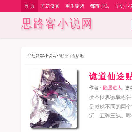
首 页
玄幻修真
重生穿越
都市小说
军史小
思路客小说网
思路客小说网
>
诡道仙途贴吧
诡道仙途
作者：
隐居道人
更新
这个世界诡异横行
是截然不同的两个