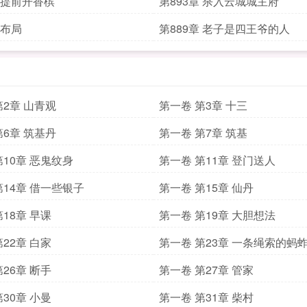
章 提前开香槟
第893章 杀入云城城主府
 布局
第889章 老子是四王爷的人
第2章 山青观
第一卷 第3章 十三
第6章 筑基丹
第一卷 第7章 筑基
第10章 恶鬼纹身
第一卷 第11章 登门送人
第14章 借一些银子
第一卷 第15章 仙丹
18章 早课
第一卷 第19章 大胆想法
22章 白家
第一卷 第23章 一条绳索的蚂
26章 断手
第一卷 第27章 管家
30章 小曼
第一卷 第31章 柴村