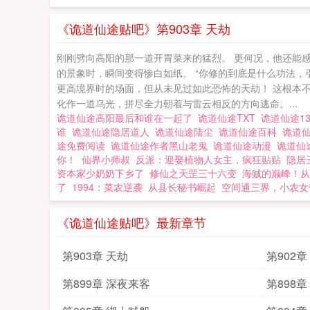
《诡道仙途贴吧》第903章 天劫
刚刚劈向高阳的那一道开胃菜来的猛烈。 更何况，他还能
的景象时，瞬间变得惨白如纸。 “你修的到底是什么功法，
更高境界时的场面，但从未见过如此恐怖的天劫！ 这根本
化作一道乌光，拼尽全力朝着与雷云相反的方向逃命。...
诡道仙途高阳最后和谁在一起了
诡道仙途TXT
诡道仙途1
谁
诡道仙途隐居道人
诡道仙途陆尘
诡道仙途百科
诡道
途免费阅读
诡道仙途作者黑山老鬼
诡道仙途动漫
诡道仙
你！
仙界小师叔
反派：迎娶植物人女主，疯狂贴贴
隐居
资本家少奶奶下乡了
修仙之天罡三十六变
海贼的巅峰！从
了
1994：菜农逆袭
从县长秘书崛起
空间通三界，小农女
《诡道仙途贴吧》最新章节
第903章 天劫
第902
第899章 深夜来客
第898