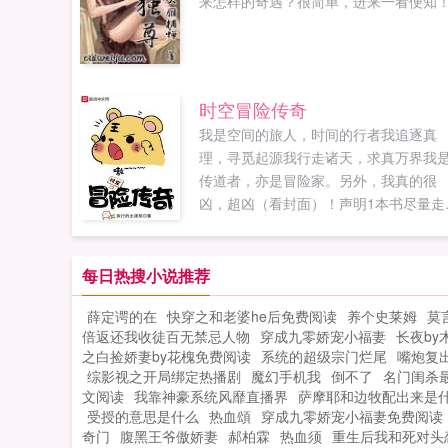
来怎样的奇遇？很简单，进来一看便知！.
时空冒险传奇
我是空间的旅人，时间的行者我追逐真
理，寻觅起源我行走诸天，求真万界我
传道者，亦是冒险家。另外，我真的很
凶，超凶（看封面）！声明1本书尽量走
理认知世界的路线，有自己的观点设定
不喜勿扰！声明2本书中的内容并不真科
学，并不全合理，因为没有实际基础，
每日热搜小说推荐
属作者菌的蘑菇想法，作者也写不出全
薛定谔的在
快穿之和老婆he后免费阅读
养个史莱姆
莫
bug的小说。...
倍返还我收徒百无禁忌人物
穿成九零娇宠小福妻
长夜by
之白捡娇妻by花槐免费阅读
系统的超级宗门烂尾
嘴炮复
综影视之开局绑定热播剧
魔幻手机我
倒不了
名门闺杀
文阅读
我靠神豪系统风靡直播界
萨摩耶和边牧配出来是
受授的意思是什么
热血頌
穿成九零娇宠小福妻免费阅读
奇门
腹黑王爷傲娇妻
郝柏霖
热血须
重生后我和死对头