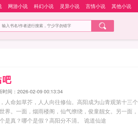
说
网游小说
科幻小说
灵异小说
言情小说
其他小说
贴吧
时间：2026-02-09 00:13:34
，人命如草芥，人人向往修仙。高阳成为山青观第十三个
世界。一面，烟雨楼阁，仙气缭绕，俊童靓女。另一面，
沉，五弊三缺。哪个是真？哪个是假？高阳分不清。 诡道仙途