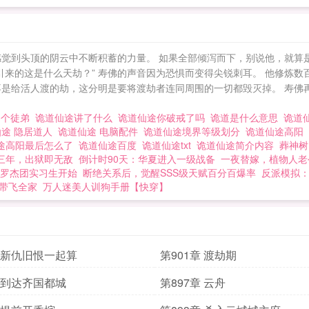
感觉到头顶的阴云中不断积蓄的力量。 如果全部倾泻而下，别说他，就算
引来的这是什么天劫？” 寿佛的声音因为恐惧而变得尖锐刺耳。 他修炼
不是给活人渡的劫，这分明是要将渡劫者连同周围的一切都毁灭掉。 寿佛
3个徒弟
诡道仙途讲了什么
诡道仙途你破戒了吗
诡道是什么意思
诡道
仙途 隐居道人
诡道仙途 电脑配件
诡道仙途境界等级划分
诡道仙途高阳
途高阳最后怎么了
诡道仙途百度
诡道仙途txt
诡道仙途简介内容
葬神树
三年，出狱即无敌
倒计时90天：华夏进入一级战备
一夜替嫁，植物人老
罗杰团实习生开始
断绝关系后，觉醒SSS级天赋百分百爆率
反派模拟
带飞全家
万人迷美人训狗手册【快穿】
章 新仇旧恨一起算
第901章 渡劫期
章 到达齐国都城
第897章 云舟