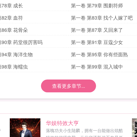
78章 成长
第一卷 第79章 围剿符师
82章 血符
第一卷 第83章 找个人嫁了吧
第86章 花骨朵
第一卷 第87章 又回来了
第90章 药堂很厉害吗
第一卷 第91章 豆蔻少女
第94章 海洋生物
第一卷 第95章 你有些面熟
第98章 海蠕虫
第一卷 第99章 混入城中
查看更多章节...
华娱特效大亨
带
落魄功夫小生陆麟，拥有一台能做出炫酷