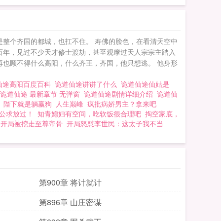
是整个齐国的都城，也扛不住。 寿佛的脸色，在看清天空中
数百年，见过不少天才修士渡劫，甚至观摩过天人宗宗主踏入
再也顾不得什么高阳，什么齐王，齐国，他只想逃。 他身形
仙途高阳百度百科
诡道仙途讲讲了什么
诡道仙途仙姑是
诡道仙途 最新章节 无弹窗
诡道仙途剧情详细介绍
诡道仙
陛下就是躺赢狗
人生巅峰
疯批病娇男主？拿来吧
公求放过！
知青媳妇有空间，吃软饭很合理吧
掏空家底，
：开局被挖走至尊帝骨
开局怒怼李世民：这太子我不当
第900章 将计就计
第896章 山庄密谋