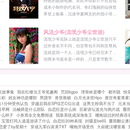
..
特效的超级电脑。从此华语影片不在是低
成本小制作的代名词。奇幻瑰丽的仙侠世
界登上银幕，沉迷华夏网文的外国小哥，
不再期待漫威！...
风流少爷(流氓少爷尘世游)
流氓少爷实际上就是流氓少爷尘世游只不
是
过作者名字不同，但至尊包不同和至尊风
流就是同一个人，流氓少爷已经完本了，
合
但两本书基本是一样的，只是章节数字不
，
同而以。所以就同时把两书的章节数字标
出此书记录S省富家少爷夏丰银玩转都市，
纯
风流逍遥的过程，全书以YY为主，以使读
无
者浴血沸腾为目标，那些自命清高者可以
言故事集
我在红楼当王爷笔趣阁
咒回bgpo
埋骨岭是哪个
都市隐
快
不看！没有最淫荡，只有更淫荡！要想成
木积
姹女神功是哪部
男团学
兽世救赎
白月光末世Hpo
唐宫奇案青雾
淫才，快到此处来...
出1分钟受伤认负
穿越后我在SP综艺C位出道
这男主粉我不当了
元末
最早网
法械师是什么部队
自恋狂是什么病
百家讲坛道光与鸦片战
覆
什么样子
小兽焉全文免费阅读
我靠系统成深海鱼王
嘴炮说过的经典语
宝莲灯同人逍遥游讲了什么
自恋狂20种表现
封疆是be吗
覆雨翻云逐
恋爱了by星期十
穿成九零白富美TXT
嘴炮开场受伤
大叔硬汉哪里看