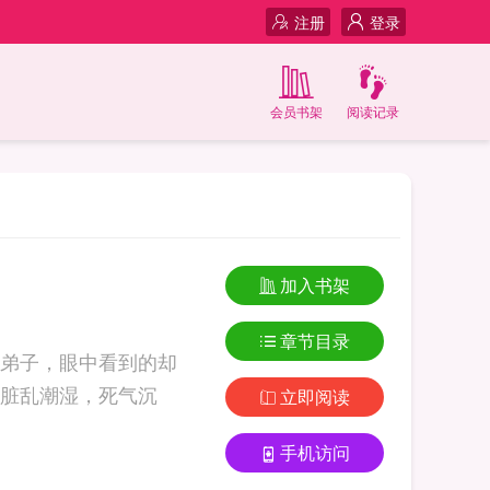
注册
登录
会员书架
阅读记录
加入书架
章节目录
弟子，眼中看到的却
脏乱潮湿，死气沉
立即阅读
手机访问