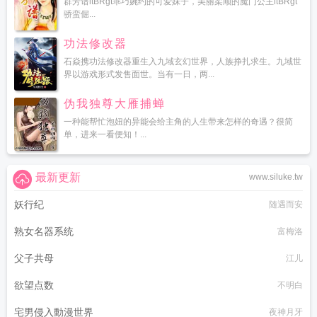
群芳谱ltBRgt乖巧婉约的可爱妹子，美丽柔顺的魔门公主ltBRgt
骄蛮倔...
功法修改器
石焱携功法修改器重生入九域玄幻世界，人族挣扎求生。九域世
界以游戏形式发售面世。当有一日，两...
伪我独尊大雁捕蝉
一种能帮忙泡妞的异能会给主角的人生带来怎样的奇遇？很简
单，进来一看便知！...
最新更新
www.siluke.tw
妖行纪
随遇而安
熟女名器系统
富梅洛
父子共母
江儿
欲望点数
不明白
宅男侵入動漫世界
夜神月牙