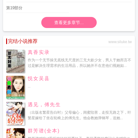
第19部分
查看更多章节...
完结小说推荐
www.siluke.tw
真香实录
作为一个无节操无底线无尺度的三无大龄少女，男人于她而言不
过是解决生理需求的生活用品，所以她并不在意他们视她如...
悦女吴县
...
遇见，傅先生
（出版名繁星告白时）父母偏心，闺蜜陷害，走投无路之下，叶
繁星嫁给了坐在轮椅上的傅先生。他会教她弹钢琴，送她...
群芳谱(全本)