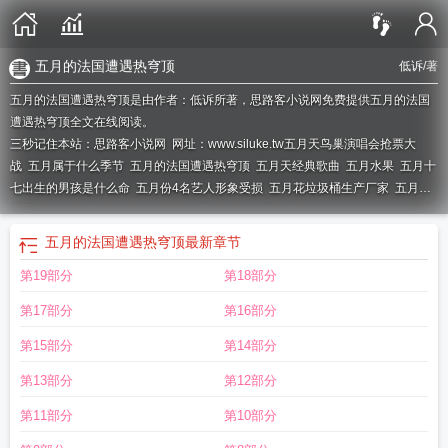
五月的法国遭遇热穹顶
低诉
/著
五月的法国遭遇热穹顶是由作者：低诉所著，思路客小说网免费提供五月的法国
遭遇热穹顶全文在线阅读。
三秒记住本站：思路客小说网 网址：www.siluke.tw
五月天鸟巢演唱会抢票大
战
五月属于什么季节
五月的法国遭遇热穹顶
五月天经典歌曲
五月水果
五月十
七出生的男孩是什么命
五月份4名艺人形象受损
五月花垃圾桶生产厂家
五月天
演唱会意外与温情上演
五月份金价是多少
五月天倔强
五月玫瑰瓷砖生产基地在
哪里
五月联考
五月份去哪里旅游合适
五月花口腔诊所
五月份多款新机陆续登
五月的法国遭遇热穹顶
最新章节
场
五月十三什么公
五月天的经典歌曲
五月份结婚哪天最好
五月宝宝有什么表
第19部分
第18部分
现
五月龄宝宝拉肚子怎么办
五月去哪里旅游最好
五月份热播剧排名
五月花纸
品生产厂家
五月份去哪里旅游最好
五月天开心情
五月天香港24日彩排特别
第17部分
第16部分
场
五月份旅游去哪里好
五月天演唱会彩排首度公开
五月天人生海海歌词
五月
花10l脚踏垃圾桶大促
五月天歌曲
五月天知足
五月史上第二热
五月女孩子名字
第15部分
第14部分
文雅有寓意
五月天刘若英捐款助花莲
五月天的歌词
五月六月的新闻
五月花职
第13部分
第12部分
业学校地址
五月怀孕预产期是几月
五月天阿信
五月天最经典歌曲
五月花技师
学院是中专吗
五月天上海演唱会明日开票
五月射手梯度出炉
五月花学校
五月
第11部分
第10部分
二十六出生的男孩命运?
五月花技师学院是公办还是民办
五月花酒吧
五月花培