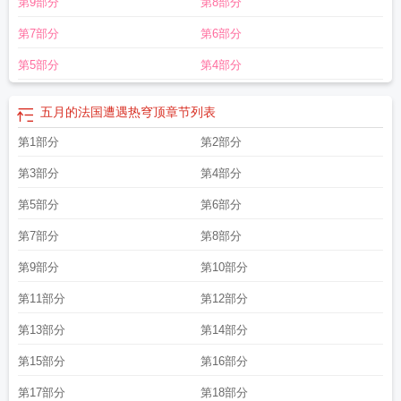
第9部分
第8部分
训学校
五月生日花
五月天歌词
五月天阿信摔下舞台6天
五月的风
五月一号怀
孕什么时候生
五月去哪旅游
五月花大酒店
五月初怀孕预产期什么时候
五月玫
第7部分
第6部分
瑰瓷砖是哪个厂家
五月天大公仔回厦门过年
五月的猪男命运如何
五月的鲜花朗
诵稿
五月晴空赴吴桥杂技大世界
五月慢种植方法和时间
五月艾取得艾棒定长切
第5部分
第4部分
断专利
五月份属什么生肖
五月龄女婴手术离世后续
五月天演唱会门票官网
五
月大考碎碎念
五月花拖把质量怎么样
五月辟谣榜
五月花专修学校
五月花酒
五月的法国遭遇热穹顶
章节列表
店
五月鲜桃品种介绍
五月双色球收官晒票来袭
五月十一出生的男孩是什么
命
第1部分
五月的田野阅读答案
五月的鲜花阅读理解
第2部分
五月冬眠熊胆粉
五月4日用英语怎
么说
五月天
五月天的歌曲经典10首
五月玫瑰瓷砖官网
五月女王 电视剧剧
第3部分
第4部分
情
五月天科技取得定位裁切装置专利
五月蚂蚁庄园
五月学情分析
五月份适合
去哪里旅游?
五月适合旅游的地方
五月花口腔诊所金融街
五月票房近28亿同比
第5部分
第6部分
增61%
五月天阿信称想办免费个唱
五月仍有50多万人选择燃油车
五月天成员
第7部分
第8部分
简介
五月宝宝辅食食谱大全
五月份牛吉祥物
五月份适合去哪里旅游国内
第9部分
第10部分
第11部分
第12部分
第13部分
第14部分
第15部分
第16部分
第17部分
第18部分