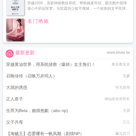
穿越2006，喜获神级教练系统。帮助姚麦夺冠，圆无数中国球
整版
机器人组团亮相西洽会
机器人etf涨0.30%
机器人公司
机器人etf涨
迷心中的冠军梦。当雷霆四少留守俄城，一个崭新的支平民球...
0.63%
机器人英语
机器人和编程有啥区别
机器人etf天弘盘中申购额超2500
万
机器人管家
机器人老婆多少钱一台
机器人独角兽设百亿基金
机器人记者送
名门艳旅
代表委员赴京
机器人投融资持续火爆
机器人英文
机器人的英语怎么说
机器人
...
编程培训机构排名
机器人大赛广西赛区总决赛落幕
机器人少儿编程
机器人股票
有哪些
机器人etf华夏开盘涨1.38%
机器人成功上岗也要高考
机器人大会
机器
人etf景顺开盘涨0.07%
机器人股票龙头股排名
机器人etf华夏午后震荡
机器人创
新发展大会在济宁举行
最新更新
机器人etf单日吸金5.29亿
机器人英语怎么读robot
机器
www.siluke.tw
人角斗场破解版无限技能点
机器人etf富国涨2.30%
机器人角斗场官方
机器人大
穿越黄油世界，用系统拯救（爆焯）女主角们！
教皇教皇皇
赛2026
机器人关节电机
机器人etf盘中溢价一度近0.5%
机器人春晚表演
机器
人yh净值上涨1.11%
机器人etf国泰盘中涨超1.1%
机器人传感器上市公司龙
召唤绿传（召唤万岁同人）
无媛
头
机器人etf华夏跌幅扩大
机器人概念涨停板梳理
机器人跌1.16%
机器人研发
无锡
机器人展览会2024
机器人开咖啡馆
机器人编程课有必要学吗
机器人总动
大屌的诱惑
学无致用
员
机器人产业etf盘中涨超1%
机器人大显身手融入千行
机器人抓动态物体成功
正人君子
率暴涨
机器人etf华夏开盘拉升
机器人大赛总决赛收官
机器人技术专业学什
神仙收容所所长
么
机器人能品尝酸甜苦辣吗
机器人赶早八上班了
机器人扩圈加速但数据制约进
生而为Beta，她很抱歉（abo np)
犬眉
化
机器人etf周内吸金近4亿元
机器人股票有哪些龙头股
机器人企业出海工作推
进会召开
机器人创新发展大会召开
机器人跌4.40%
机器人概念龙头股
机器人
父子共母
江儿
主题基金总规模破700亿
机器人伴侣预售
机器人大狗属于什么机器人
机器人行
业从主题驱动转向落地
机器人的英语
机器人etf华夏早盘冲高
机器人维修培训学
【海贼王】恋爱哪有一帆风顺（剧情NP）
飙马厉刀