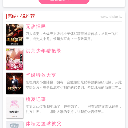
会举办
机器人天团乐队首秀
机器人编码器
机器人性别
机器人 股票
机器人
机
器人etf午后震荡调整
机器人英语怎么读
机器人切割机
机器人格斗大赛
机器人
etf易方达遭净赎回
机器人保姆多少钱一台
机器人历小警宣传反诈
机器人的发
完结小说推荐
www.siluke.tw
展
机器人手机
机器人手术致死
机器人etf易方达份额减少
机器人多少钱1台
机
无敌悍民
器人etf
机器人租赁市场将破百亿
机器人之恋
机器人轴承龙头股
机器人召开
2025年年度股东大会
机器人etf易方达盘中净申购超5000万
机器人etf易方达净
万人追更，火爆爽文农村小子偶然获得神农传承，从此一飞冲
流入近2亿
机器人etf半日净申购超1100万
天，成为人中龙。带领大家走上一条致富路。...
机器人etf景顺跌0.08%
机器人测试时
突然踹工程师一脚
机器人编程
机器人etf易方达标的指数涨超3%
机器人etf午后
洪荒少年猎艳录
拉升突破日均线
机器人etf华安盘中净申购超千万
机器人涨2.20%
机器人股
票
机器人概念股集体爆发
机器人编程是学的什么
机器人轴承上市公司
机器人
...
公司排名前十
机器人产业迎量产兑现期
机器人产业大佬重磅发声
机器人总动员
电影
机器人概念股表现活跃
机器人板块大幅调整
机器人产业etf资金净流出
机
华娱特效大亨
器人etf本月吸金超33亿元
机器人打野出装
机器人安保让春运更暖更安心
机器
落魄功夫小生陆麟，拥有一台能做出炫酷特效的超级电脑。从此
人医生上岗做艾灸
机器人产业链企业排队赴港上市
机器人检测辣度
机器人大
华语影片不在是低成本小制作的代名词。奇幻瑰丽的仙侠世界...
赛
机器人自主探索迎新突破
机器人总动员倒计时1天
机器人具身智能
机器人龙
头股票一览表最新
机器人无限火力
机器人etf广发开盘跌1.26%
机器人ai低空打
槐夏记事
开市场空间
机器人悟空入职新华书店
机器人太真带动供应链普涨
机器人板块再
本文无cp文案我变绿了，也变强了。 已有完结文青诡记事，
度回调
机器人etf上周净流入超3.4亿
机器人etf获超3000万份净申购
机器人etf易
孔方世界。 谢谢大家的支持，让我们做言情界...
方达涨超2%
机器人头部
机器人大爆发
机器人股票300024股吧
机器人课程学
什么
机器人工程是干什么的
机器人赛道进入量产竞速时代
机器人春晚醉拳似成
体坛之篮球教父
龙
机器人电影
机器人(npc)男友
机器人etf汇添富涨1.55%
机器人总动员免费完