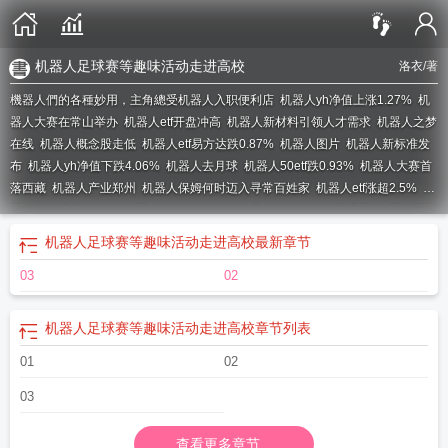
机器人足球赛等趣味活动走进高校
洛衣
/著
機器人們的各種妙用，主角總受
机器人入职便利店
机器人yh净值上涨1.27%
机
器人大赛在常山举办
机器人etf开盘冲高
机器人新材料引领人才需求
机器人之梦
在线
机器人概念股走低
机器人etf易方达跌0.87%
机器人图片
机器人新标准发
布
机器人yh净值下跌4.06%
机器人去月球
机器人50etf跌0.93%
机器人大赛首
落西藏
机器人产业郑州
机器人保姆何时迈入寻常百姓家
机器人etf涨超2.5%
机
器人概念股开盘涨停
机器人三大学术核心
机器人管家电影免费观看
机器人厂家
排名
机器人50etf涨近2%
机器人大赛河南省选拔赛落幕
机器人2025年营收41
机器人足球赛等趣味活动走进高校
最新章节
亿
机器人股吧
机器人全飞秒技术落地吉林
机器人应用纳入公立医院绩效监
03
02
测
机器人大赛首次落地常山
机器人控制器龙头股
机器人etf跌1.98%
机器人煎
饼机多少钱
机器人yh份额减少400万份
机器人将接入五角大楼系统
机器人产业
投融资市场升温
机器人图片大全
机器人巡检
机器人跳舞摔倒小伙脸被踢破
机
机器人足球赛等趣味活动走进高校
章节列表
器人乐队在车展圈粉
机器人怎么画
机器人etf全天净申购超7000万
机器人展览
01
02
会2023
机器人生活完整版在线看
机器人产业etf份额减少
机器人三原则
机器人
厂家生产
机器人大赛获全国总决赛一等奖
机器人行业技术人才缺口大
机器人龙
03
头股
机器人大学加速商业化应用
机器人概念股龙头个股有哪些
机器人护工上岗
养老院
机器人etf华安主力资金流出
机器人巨头上市了
机器人产业发展对接交流
查看更多章节...