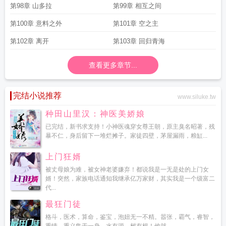
第98章 山多拉
第99章 相互之间
第100章 意料之外
第101章 空之主
第102章 离开
第103章 回归青海
查看更多章节...
完结小说推荐
www.siluke.tw
种田山里汉：神医美娇娘
已完结，新书求支持！小神医魂穿女尊王朝，原主臭名昭著，残
暴不仁，身后留下一堆烂摊子。家徒四壁，茅屋漏雨，粮缸...
上门狂婿
被丈母娘为难，被女神老婆嫌弃！都说我是一无是处的上门女
婿！突然，家族电话通知我继承亿万家财，其实我是一个级富二
代...
最狂门徒
格斗，医术，算命，鉴宝，泡妞无一不精。嚣张，霸气，睿智，