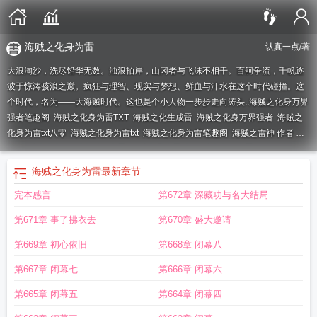
海贼之化身为雷
认真一点
/著
大浪淘沙，洗尽铅华无数。浊浪拍岸，山冈者与飞沫不相干。百舸争流，千帆逐
波于惊涛骇浪之巅。疯狂与理智、现实与梦想、鲜血与汗水在这个时代碰撞。这
个时代，名为——大海贼时代。这也是个小人物一步步走向涛头..
海贼之化身万界
强者笔趣阁
海贼之化身为雷TXT
海贼之化生成雷
海贼之化身万界强者
海贼之
化身为雷txt八零
海贼之化身为雷txt
海贼之化身为雷笔趣阁
海贼之雷神 作者 沐
然
海贼之化龙
海贼之以身化雷
海贼之我为雷神
海贼之化身为雷 认真一点
海
贼王之化身为雷
海贼之雷神降临免费阅读
海贼之化身为雷完整版
海贼之雷
海贼之化身为雷
最新章节
将
海贼王之化身为雷txt
海贼之雷神
海贼之变身娘化
完本感言
第672章 深藏功与名大结局
第671章 事了拂衣去
第670章 盛大邀请
第669章 初心依旧
第668章 闭幕八
第667章 闭幕七
第666章 闭幕六
第665章 闭幕五
第664章 闭幕四