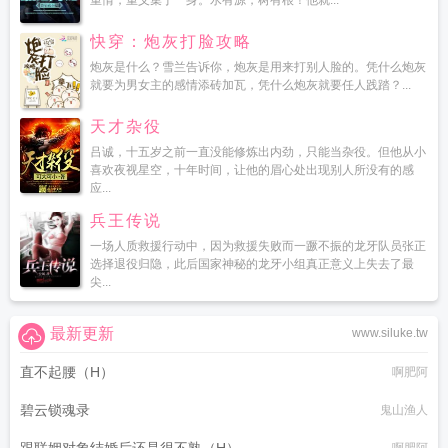
重情，重义集于一身。水有源，树有根！他就...
快穿：炮灰打脸攻略
炮灰是什么？雪兰告诉你，炮灰是用来打别人脸的。凭什么炮灰
就要为男女主的感情添砖加瓦，凭什么炮灰就要任人践踏？...
天才杂役
吕诚，十五岁之前一直没能修炼出内劲，只能当杂役。但他从小
喜欢夜视星空，十年时间，让他的眉心处出现别人所没有的感
应...
兵王传说
一场人质救援行动中，因为救援失败而一蹶不振的龙牙队员张正
选择退役归隐，此后国家神秘的龙牙小组真正意义上失去了最
尖...
最新更新
www.siluke.tw
直不起腰（H）
啊肥阿
碧云锁魂录
鬼山渔人