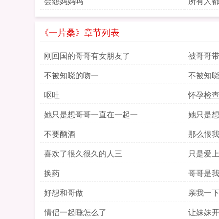
会怨妈妈吗
所有人
《一片桑》章节列表
刚回国的哥哥有女朋友了
被哥哥
不被知晓的吻一
不被知
呕吐
怀孕检
她只是想哥哥一直在一起一
她只是
不要酗酒
那么恨
喜欢了很久很久的人三
只是爱
换药
哥哥是
好想和哥做
亲我一
情侣一起睡怎么了
让妹妹