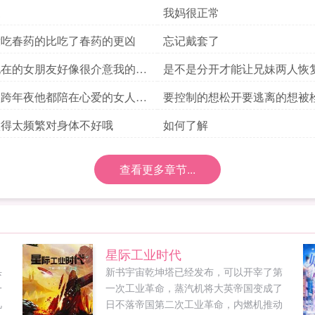
家
我妈很正常
没吃春药的比吃了春药的更凶
忘记戴套了
现在的女朋友好像很介意我的存
是不是分开才能让兄妹两人恢
的跨年夜他都陪在心爱的女人身
要控制的想松开要逃离的想被
做得太频繁对身体不好哦
如何了解
查看更多章节...
星际工业时代
杀
新书宇宙乾坤塔已经发布，可以开宰了第
一
一次工业革命，蒸汽机将大英帝国变成了
凡
日不落帝国第二次工业革命，内燃机推动