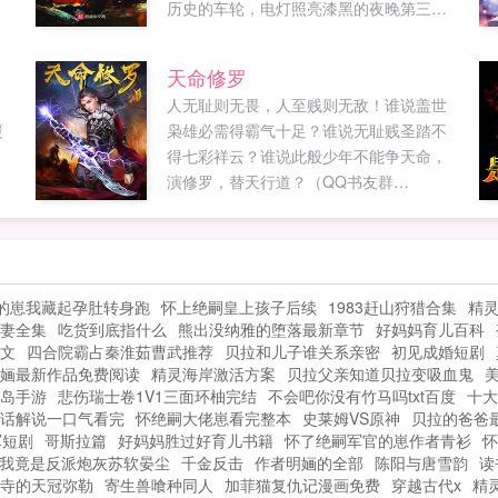
历史的车轮，电灯照亮漆黑的夜晚第三次
工业革命，互联网将我们的星球变成了地
球村大学生秦毅走运获得了科技塔，掀开
天命修罗
了星际工业时代，从此以后太阳系变成了
人无耻则无畏，人至贱则无敌！谁说盖世
我们的后花园我们在太空之中发展农业兴
覆
枭雄必需得霸气十足？谁说无耻贱圣踏不
建太空工厂我们在月...
得七彩祥云？谁说此般少年不能争天命，
演修罗，替天行道？（QQ书友群
313310371）...
的崽我藏起孕肚转身跑
怀上绝嗣皇上孩子后续
1983赶山狩猎合集
精
妻全集
吃货到底指什么
熊出没纳雅的堕落最新章节
好妈妈育儿百科
文
四合院霸占秦淮茹曹武推荐
贝拉和儿子谁关系亲密
初见成婚短剧
婳最新作品免费阅读
精灵海岸激活方案
贝拉父亲知道贝拉变吸血鬼
岛手游
悲伤瑞士卷1V1三面环柚完结
不会吧你没有竹马吗txt百度
十大
话解说一口气看完
怀绝嗣大佬崽看完整本
史莱姆VS原神
贝拉的爸爸
军短剧
哥斯拉篇
好妈妈胜过好育儿书籍
怀了绝嗣军官的崽作者青衫
怀
我竟是反派炮灰苏软晏尘
千金反击
作者明婳的全部
陈阳与唐雪韵
读
寺的天冠弥勒
寄生兽喰种同人
加菲猫复仇记漫画免费
穿越古代x
精