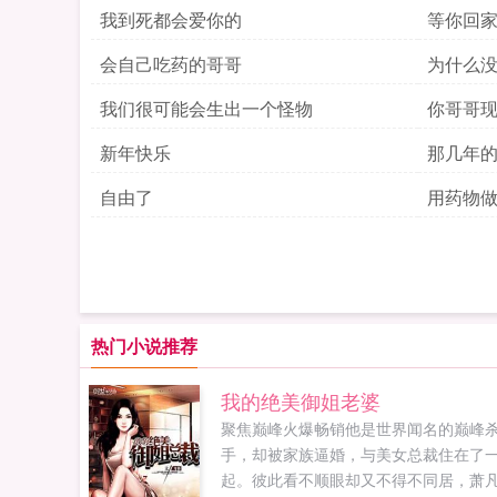
我到死都会爱你的
等你回
会自己吃药的哥哥
为什么
我们很可能会生出一个怪物
你哥哥
在
新年快乐
那几年
边
自由了
用药物
热门小说推荐
我的绝美御姐老婆
聚焦巅峰火爆畅销他是世界闻名的巅峰
手，却被家族逼婚，与美女总裁住在了
起。彼此看不顺眼却又不得不同居，萧