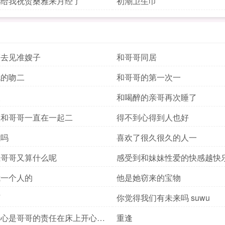
都给我祝贺桑雅来月经了
初潮卫生巾
带去见准嫂子
和哥哥同居
晓的吻二
和哥哥的第一次一
查
和喝醉的亲哥再次睡了
想和哥哥一直在一起二
得不到心得到人也好
我吗
喜欢了很久很久的人一
上哥哥又算什么呢
感受到和妹妹性爱的快感越快
我一个人的
他是她窃来的宝物
下
你觉得我们有未来吗 suwu
开心是哥哥的责任在床上开心也
重逢