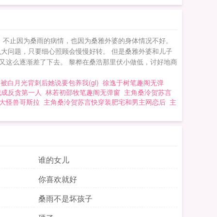
，不止因为桑雨的病情，也因为桑雅外婆的身体情况不好。
大问题，只要细心照顾会慢慢好转。 但是桑雅外婆和儿子
又这么逐渐差了下去。 黎桦在桑浩那里伏小做低，讨好地商
被白月光背刺后她说要包养我(gl)
徐逸于树笔趣阁无弹
我成反贪第一人
林若初邵牧笔趣阁无弹窗
主角桑泠贺苏言
大怪兽哥斯拉
主角桑泠贺苏言快穿装肥宅和男主网恋后
主
谁的女儿
你喜欢就好
桑雨不是坏孩子