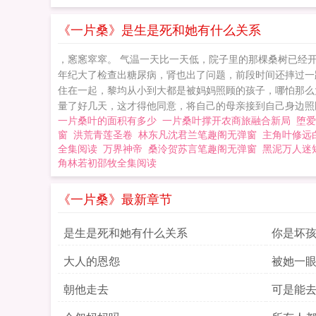
《一片桑》是生是死和她有什么关系
，窸窸窣窣。 气温一天比一天低，院子里的那棵桑树已经
年纪大了检查出糖尿病，肾也出了问题，前段时间还摔过一
住在一起，黎均从小到大都是被妈妈照顾的孩子，哪怕那么
量了好几天，这才得他同意，将自己的母亲接到自己身边照顾
一片桑叶的面积有多少
一片桑叶撑开农商旅融合新局
堕爱
窗
洪荒青莲圣卷
林东凡沈君兰笔趣阁无弹窗
主角叶修远
全集阅读
万界神帝
桑泠贺苏言笔趣阁无弹窗
黑泥万人迷
角林若初邵牧全集阅读
《一片桑》最新章节
是生是死和她有什么关系
你是坏
大人的恩怨
被她一眼看
朝他走去
可是能