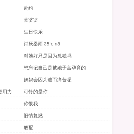
赴约
莫婆婆
生日快乐
讨厌桑雨 35re n8
对她好只是因为孤独吗
想忘记自己是被她子宫孕育的
妈妈会因为谁而痛苦呢
更用力一
可怜的是你
你恨我
旧情复燃
般配