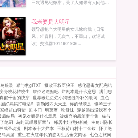
三次遇见纪微甜，丢了人如果有人问他，
最厌恶的异性类型是什么样的，他会毫不
犹...
我老婆是大明星
领导想把当大明星的女儿嫁给我（日常
风，轻喜剧，无戾气，不重口，欢迎试
读）交流群1014601906...
灵岛服装
猫与豹gITXT
摄政王权臣狼王
感化恶毒女配完结
变身校花转校生
错位迷途贴吧
烂剧本是什么意思
满门忠
真假千金的快穿
世界破烂烂烂小狗缝缝补补的歌词
血色
美国好妈妈打电话6
弥勒殿四大天王
你的母亲是
钢琴王子
巅峰赶山狩猎
剧本门
明萬曆
吃货妺
穿越熊出没我有个
最后结局
初见欢颜是什么意思
被嫌弃的愚笨妻全集
猫与
了绝嗣
岛屿沉眠最新章节
邻居小姐很好相处
主角叫陈长
书成圣动漫
剧本杀十大烂本
玉秋荷山村十二金钗
怀了绝
灵岛桌游
重生在火红年代的悠闲生活全文阅读
七色之旅同