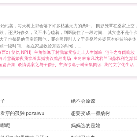
开始枯萎，每天树上都会落下许多枯萎无力的桑叶。 阴影笼罩在桑家上空
跤，还没好多久，又不小心磕着，到医院住了一段时间。 其实也不是什么
大了也都是他母亲照顾他，哪会照顾别人？于是桑雅外婆原本好转的身体
一段时间。 她在家里收拾东西的时候，...
(西幻 复仇 NPH)
主角徐逸于树我靠卖惨走上人生巅峰
宅斗之春闺晚妆
白若雪新婚夜我拿着离婚协议黯然离场
主角林东凡沈君兰问鼎权利之巅
短篇合集
谈情说案之与子偕刑
主角徐逸于树全集阅读
我的文字化生活
孩子
绝不会原谅
穿的孤独 pozaiwu
想要变成一颗桑树
去哪呢
妈妈选的是她