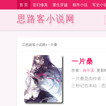
首 页
玄幻修真
重生穿越
都市小说
军史小
思路客小说网
思路客小说网
>
一片桑
一片桑
作者：
路不遥
更新时间
一片桑是由作者：