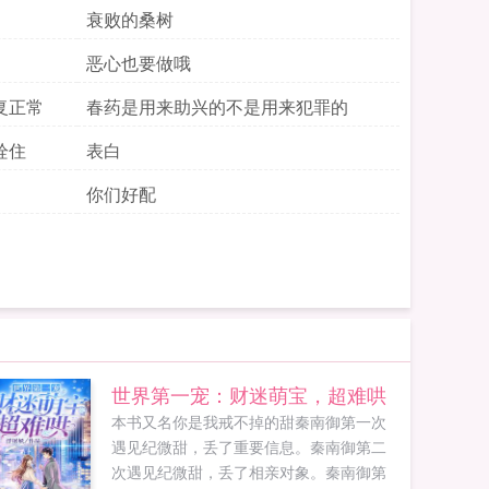
衰败的桑树
恶心也要做哦
复正常
春药是用来助兴的不是用来犯罪的
栓住
表白
你们好配
世界第一宠：财迷萌宝，超难哄
本书又名你是我戒不掉的甜秦南御第一次
遇见纪微甜，丢了重要信息。秦南御第二
次遇见纪微甜，丢了相亲对象。秦南御第