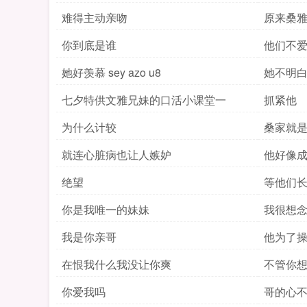
是
难得主动亲吻
原来桑
你到底是谁
他们不
她好羡慕 sey azo u8
她不明
七夕特供文雅兄妹的口活小课堂一
抓紧他
为什么计较
桑家就
就连心脏病也让人嫉妒
他好像
绝望
等他们
你是我唯一的妹妹
我很想
我是你亲哥
他为了
在恨我什么我没让你爽
不管你
你爱我吗
哥的心