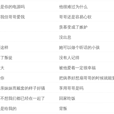
雅是你的电源吗
他很难过为什么
爱我但哥哥爱我
哥哥还是容易心软
白
羡慕变成了嫉妒
没出息
是这样
她可以做个听话的小孩
成了叛徒
没有人记得
长大
被他爱着一定很幸福
念你
把病养好想扇哥哥的时候就能
些
操亲妹妹而戴套的样子好骚
享用哥哥是吗
想不想我们都已经在一起了
回家吃饭
不是给我的
背叛