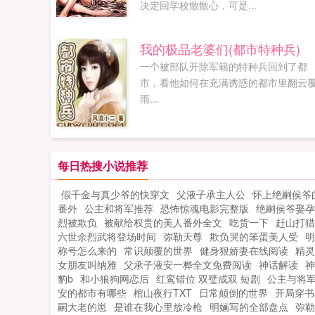
决定回学校散散心，可是...
我的极品老婆们(都市特种兵)
一个被部队开除军籍的特种兵回到了都
市，看他如何在充满诱惑的都市里翻云
雨...
每日热搜小说推荐
假千金与真少爷的快穿文
父液子承主人公
怀上绝嗣侯爷
番外
公主和将军推荐
恐怖惊魂电影完整版
绝嗣侯爷娶孕
烈被欺负
被献给权贵的美人番外全文
吃货一下
赶山打猎
六世余烈武将登场时间
弥勒天尊
欺负哭的笨蛋美人受
明
称号怎么来的
常识颠覆的世界
健身狠娇妻在线阅读
精灵
女朋友叫纳雅
父承子液安一桦全文免费阅读
神话解读
神
豹b
和小狼狗网恋后
红鸾错位 双璧成双 短剧
公主与将
安的都市有哪些
棺山夜行TXT
日常颠倒的世界
开局穿书
嗣大老的崽
是谁在我心里放冷枪
明婳写的全部盘点
弥勒