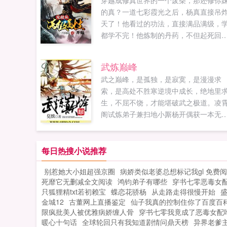
穿越成修真世界的一个废柴，那还修你
的真？一道七彩霞光之后，杨真直接吊
天了！他看过的功法，直接满品满级，
都学不完！他炼制的丹药，不但起死回
生，还能青春永驻！他锻造的武器，上
神王大帝，下捅黄泉幽狱，每一件都让
武炼巅峰
地颤栗，让神魔退避！我杨真从不装逼
武之巅峰，是孤独，是寂寞，是漫漫求
因为我真牛的一批！一群542062672（
索，是高处不胜寒逆境中成长，绝地里
满）二群...
生，不屈不饶，才能堪破武之极道。凌
阁试炼弟子兼扫地小厮杨开偶获一本无
黑书，从此踏上漫漫武道。...
每日热搜小说推荐
别惹她大小姐超强京圈
病娇类似老婆总想标记我gl 免费
死靡它无删减全文阅读
鸿钧弟子有哪些
穿书七零恶毒女
只狐狸精txt若初赖宝
蝶恋花骄杨
从走路走得很慢开始
金城12
古董网上直播鉴定
仙子我真的控制住你了百度百
限疯批美人被优雅病娇缠人骨
穿书七零我竟成了恶毒女配
暖心十句话
全球轮回只有我知道剧情问鼎天榜
异界老爹