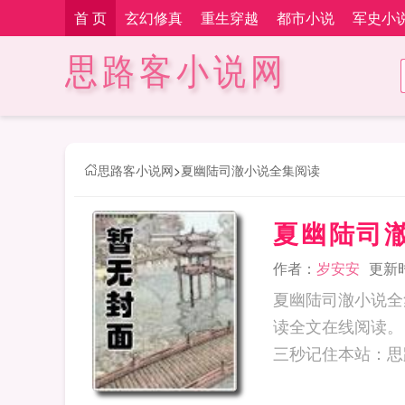
首 页
玄幻修真
重生穿越
都市小说
军史小
思路客小说网
思路客小说网
>
夏幽陆司澈小说全集阅读
夏幽陆司
作者：
岁安安
更新时间
夏幽陆司澈小说全
读全文在线阅读。