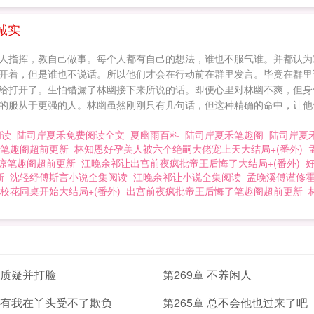
诚实
人指挥，教自己做事。每个人都有自己的想法，谁也不服气谁。并都认为
开着，但是谁也不说话。所以他们才会在行动前在群里发言。毕竟在群里
给打开了。生怕错漏了林幽接下来所说的话。即便心里对林幽不爽，但身
的服从于更强的人。林幽虽然刚刚只有几句话，但这种精确的命中，让他
阅读
陆司岸夏禾免费阅读全文
夏幽雨百科
陆司岸夏禾笔趣阁
陆司岸夏
笔趣阁超前更新
林知恩好孕美人被六个绝嗣大佬宠上天大结局+(番外)
谅笔趣阁超前更新
江晚余祁让出宫前夜疯批帝王后悔了大结局+(番外)
新
沈轻纾傅斯言小说全集阅读
江晚余祁让小说全集阅读
孟晚溪傅谨修霍
校花同桌开始大结局+(番外)
出宫前夜疯批帝王后悔了笔趣阁超前更新
章 质疑并打脸
第269章 不养闲人
章 有我在丫头受不了欺负
第265章 总不会他也过来了吧