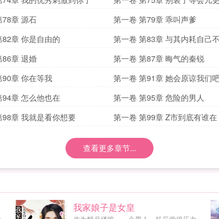
哭的
78章 源石
第一卷 第79章 乖叫声爹
第82章 你是自由的
第一卷 第83章 与其内耗自己
别人
86章 退婚
第一卷 第87章 晦气的秦锐
第90章 你在等我
第一卷 第91章 她会原谅我们
第94章 怎么他也在
第一卷 第95章 危险的男人
第98章 我就是看你想要
第一卷 第99章 Z市到底有谁在
查看更多章节...
我家娘子是女皇