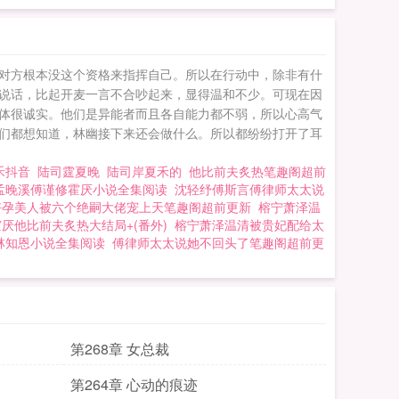
对方根本没这个资格来指挥自己。所以在行动中，除非有什
说话，比起开麦一言不合吵起来，显得温和不少。可现在因
体很诚实。他们是异能者而且各自能力都不弱，所以心高气
们都想知道，林幽接下来还会做什么。所以都纷纷打开了耳
禾抖音
陆司霆夏晚
陆司岸夏禾的
他比前夫炙热笔趣阁超前
孟晚溪傅谨修霍厌小说全集阅读
沈轻纾傅斯言傅律师太太说
好孕美人被六个绝嗣大佬宠上天笔趣阁超前更新
榕宁萧泽温
厌他比前夫炙热大结局+(番外)
榕宁萧泽温清被贵妃配给太
林知恩小说全集阅读
傅律师太太说她不回头了笔趣阁超前更
第268章 女总裁
第264章 心动的痕迹