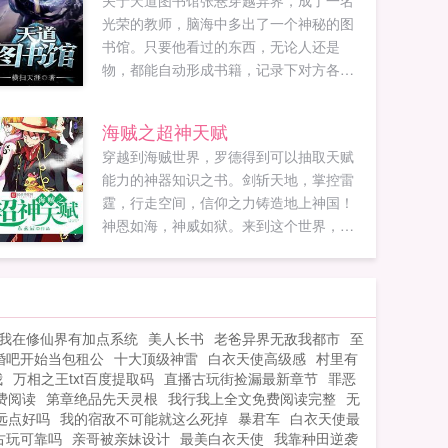
关于天道图书馆张悬穿越异界，成了一名
光荣的教师，脑海中多出了一个神秘的图
书馆。只要他看过的东西，无论人还是
物，都能自动形成书籍，记录下对方各种
各样的缺点，于是，他牛大了！教学生收
徒弟，开堂授课，调教最强者，传授天
海贼之超神天赋
下。灼阳大帝，你怎么不喜欢穿内裤啊？
穿越到海贼世界，罗德得到可以抽取天赋
堂堂大帝，能不能注意点形象？玲珑仙
能力的神器知识之书。剑斩天地，掌控雷
子，你如果晚上再失眠，可以找我嘛，我
霆，行走空间，信仰之力铸造地上神国！
这个人唱安眠曲很有一套的！还有你，乾
神恩如海，神威如狱。来到这个世界，就
坤魔君，能不能少吃点大葱，想把老子熏
注定无敌于世。...
死吗？这是一个师道传承，培养指点世界
最强者的牛逼拉风故事。ps已有完本拳皇
异界纵横八神庵无尽丹田等书，热血文，
质量保证，可入坑！...
我在修仙界有加点系统
美人长书
老爸异界无敌我都市
至
婚吧开始当包租公
十大顶级神雷
白衣天使高级感
村里有
我
万相之王txt百度提取码
直播古玩街捡漏最新章节
罪恶
费阅读
第章绝品先天灵根
我行我上全文免费阅读完整
无
远点好吗
我的宿敌不可能就这么死掉
暴君车
白衣天使最
古玩可靠吗
亲哥被亲妹设计
最美白衣天使
我靠种田逆袭