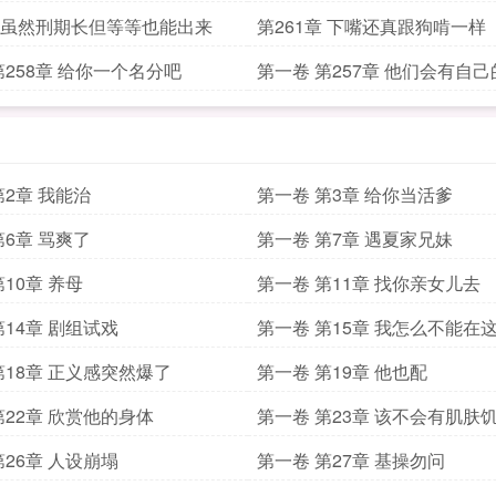
章 虽然刑期长但等等也能出来
第261章 下嘴还真跟狗啃一样
第258章 给你一个名分吧
第一卷 第257章 他们会有自己
第2章 我能治
第一卷 第3章 给你当活爹
第6章 骂爽了
第一卷 第7章 遇夏家兄妹
10章 养母
第一卷 第11章 找你亲女儿去
第14章 剧组试戏
第一卷 第15章 我怎么不能在
第18章 正义感突然爆了
第一卷 第19章 他也配
第22章 欣赏他的身体
第一卷 第23章 该不会有肌肤
第26章 人设崩塌
第一卷 第27章 基操勿问