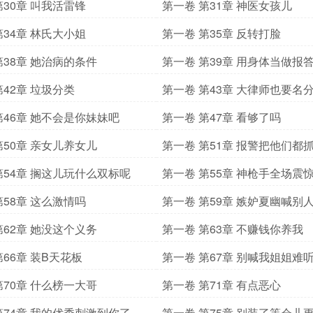
第30章 叫我活雷锋
第一卷 第31章 神医女孩儿
第34章 林氏大小姐
第一卷 第35章 反转打脸
第38章 她治病的条件
第一卷 第39章 用身体当做报
第42章 垃圾分类
第一卷 第43章 大律师也要名
第46章 她不会是你妹妹吧
第一卷 第47章 看够了吗
第50章 亲女儿养女儿
第一卷 第51章 报警把他们都
第54章 搁这儿玩什么双标呢
第一卷 第55章 神枪手全场震
第58章 这么激情吗
第一卷 第59章 嫉妒夏幽喊别
第62章 她没这个义务
第一卷 第63章 不赚钱你养我
第66章 装B天花板
第一卷 第67章 别喊我姐姐难
第70章 什么榜一大哥
第一卷 第71章 有点恶心
第74章 我的优秀刺激到你了
第一卷 第75章 别装了等会儿