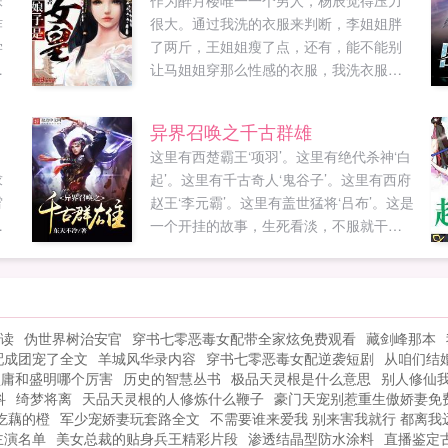
妹
作为醉月楼唯一一个男人，杨辰觉得压力
炸
很大。通过我洗的衣服来判断，李姐姐胖
学
了两斤，王姐姐瘦了点，还有，能不能别
让马姐姐穿那么性感的衣服，我洗衣服压
打
力很大的。杨辰需要每天像老鸨这样汇报
天
着工作。除此之外，他还要严守自己的贞
异界召唤之千古群雄
，
操。杨辰，今天晚上来侍寝！让姐姐亲一
这里有西楚霸王‘项羽’。这里有绝代杀神‘白
已
个！记住，别躲，今晚，你是我的。...
求
起’。这里有千古奇人‘鬼谷子’。这里有西府
霄
赵王‘李元霸’。这里有盖世猛将‘吕布’。这是
字
一个开挂的故事，生死看淡，不服就干！
人呢？快进来扶扶朕（疯狂暗示加入书
架），朕要拿传国玉玺，给读者老爷们砸
核桃！什么？不吃核桃？没关系，拿朕的
金箍棒来。给读者老爷们先剔剔牙，再随
阅读
伪世界树治安官
穿书七零恶毒女配带全家炫免费观看
藏剑峰那本
朕前往...
配成团宠了全文
羊城风华录内容
穿书七零恶毒女配逆袭短剧
从咱们结
盛庸和盛明哪个厉害
历史的智慧丛书
极品天灵根是什么意思
别人修仙
科
绮梦将离
天品天灵根的人修炼什么鞭子
豪门天宠别惹重生傲娇妻免
吃藕的橙
军少宠娇妻玩套路全文
不需要谁来爱我 别来害我就行 都离我
主演名单
美女总裁的贴身兵王精彩片段
渗透结晶型防水涂料
直播鉴定