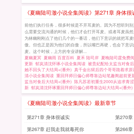
《夏幽陆司澈小说全集阅读》第271章 身体很
前他们执行任务，很多时候是不开耳麦的。因为不想听到别
么需要交流沟通的时候，他们才会打开耳麦。或者耳麦虽然
为林幽刚刚点了他们几个的一番话，他们下意识的就把耳麦
傲。但也正是因为他们的自傲，所以嘴巴再硬，也会下意识
麦。这个时候，上方的专业讲解...
夏幽夏冥
夏幽雨 百度百科
夏禾 陆司岸
夏晚陆司霆免费
更新
郁岚清沈怀琢小说全集阅读
被贵妃配给太监当对食后
她不回头了大结局+(番外)
真千金出狱后四个哥哥跪着求原
清小说全集阅读
重回拜师日偏心师尊靠边站笔趣阁超前更
监当对食后大结局+(番外)
陈凡苏若初重生2000从追求青涩
新
郁岚清沈怀琢重回拜师日偏心师尊靠边站大结局+(番外)
《夏幽陆司澈小说全集阅读》最新章节
第271章 身体很诚实
第270
第267章 赶我走我就毒死你
第266