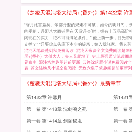
《楚凌天混沌塔大结局+(番外)》第1422章 许
“馨月此言差矣。帝都丹盟的规矩不可破，如今的明月阁，
的规矩，丹盟八大商铺需在‘天霄丹会’时，拥有十五品高阶
阁现在的实力，绝不可能满足条件。” 他上前一步，目光
支撑？” “只要你点头应下本少的提亲，嫁入我张家。我玄
混沌天地诀楚剑秋免费阅读
混沌天帝诀全文免费阅读楚剑
局+(番外)
太傅大人，夫人又爬墙了
史上最强师父笔趣阁
界泰南
混沌塔笔趣阁超前更新
云铮沈落雁小说免费阅读全
表
苏文陆晚风小说全集阅读
无敌六皇子笔趣阁超前更新列
《楚凌天混沌塔大结局+(番外)》最新章节
第1422章 许馨月
第1421
第一卷 第1418章 沈剑鸣之死
第一卷 
第一卷 第1414章 剑阁秘境
第一卷 第