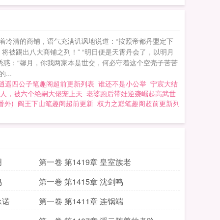
视着冷清的商铺，语气充满讥讽地说道：“按照帝都丹盟定下
将被踢出八大商铺之列！” “明日便是天霄丹会了，以明月
诱惑：“馨月，你我两家本是世交，何必守着这个空壳子苦苦
..
逍遥四公子笔趣阁超前更新列表
谁还不是小公举
宁宸大结
人，被六个绝嗣大佬宠上天
老婆跑后带娃逆袭崛起高武世
番外)
阎王下山笔趣阁超前更新
权力之巅笔趣阁超前更新列
明
第一卷 第1419章 皇室族老
鸣
第一卷 第1415章 沈剑鸣
承诺
第一卷 第1411章 连锅端