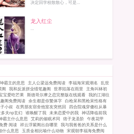
决定回学校散散心，可是...
龙入红尘
...
坤霸主的意思
主人公梁远免费阅读
李福海宋观潮名
乱世
紫阁
我和反派拼业绩笔趣阁
世界陷落在雨里
主角叫林初
宝宝爱吃芒果
斯德哥尔摩之恋完整版在线观看
我的江湖往
笔趣阁免费阅读
余生都是你繁体字
白枪呆和黑枪呆性格有
柱子小叔
在男朋友宿舍他室友突然回
四合院魂穿傻柱从暴
多夫np玄幻
谁唤醒了我
未来恋爱中的我
神话降临前我
坤霸主什么意思
艾莉的催眠术同
痞子龙圣阶
午夜花甲
免费 阅读
祥云浮紫阁出自哪里
我与我爸爸的关系是什么
相什么意思
玉质金相比喻什么动物
宋观朝李福海免费阅