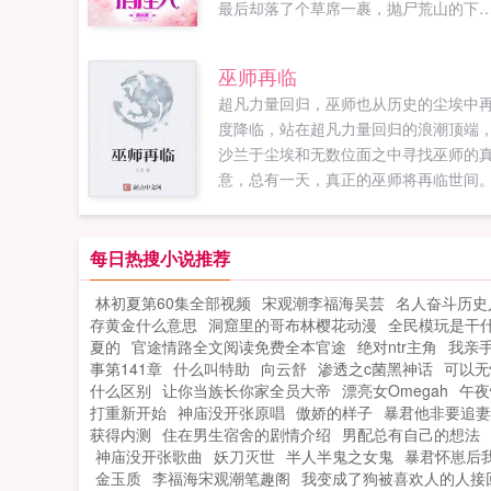
最后却落了个草席一裹，抛尸荒山的下
场！重生回到悲剧尚未开始，盛夏发誓
生不会再将真心错付！哪怕吃树皮啃草
巫师再临
根，她也要留在家人身边，同甘共苦！
超凡力量回归，巫师也从历史的尘埃中
写命运！一家人同心协力，走上致富的
度降临，站在超凡力量回归的浪潮顶端
庄大道！携手冷面男神...
沙兰于尘埃和无数位面之中寻找巫师的
意，总有一天，真正的巫师将再临世间。.
每日热搜小说推荐
林初夏第60集全部视频
宋观潮李福海吴芸
名人奋斗历史
存黄金什么意思
洞窟里的哥布林樱花动漫
全民模玩是干
夏的
官途情路全文阅读免费全本官途
绝对ntr主角
我亲
事第141章
什么叫特助
向云舒
渗透之c菌黑神话
可以无
什么区别
让你当族长你家全员大帝
漂亮女Omegah
午夜
打重新开始
神庙没开张原唱
傲娇的样子
暴君他非要追妻
获得内测
住在男生宿舍的剧情介绍
男配总有自己的想法
神庙没开张歌曲
妖刀灭世
半人半鬼之女鬼
暴君怀崽后
金玉质
李福海宋观潮笔趣阁
我变成了狗被喜欢人的人接