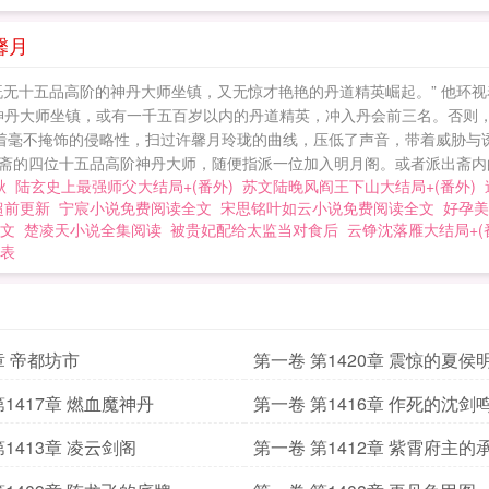
馨月
既无十五品高阶的神丹大师坐镇，又无惊才艳艳的丹道精英崛起。” 他环
神丹大师坐镇，或有一千五百岁以内的丹道精英，冲入丹会前三名。否则，
带着毫不掩饰的侵略性，扫过许馨月玲珑的曲线，压低了声音，带着威胁与
药斋的四位十五品高阶神丹大师，随便指派一位加入明月阁。或者派出斋内的.
秋
陆玄史上最强师父大结局+(番外)
苏文陆晚风阎王下山大结局+(番外)
超前更新
宁宸小说免费阅读全文
宋思铭叶如云小说免费阅读全文
好孕美
文
楚凌天小说全集阅读
被贵妃配给太监当对食后
云铮沈落雁大结局+(
表
章 帝都坊市
第一卷 第1420章 震惊的夏侯
第1417章 燃血魔神丹
第一卷 第1416章 作死的沈剑
1413章 凌云剑阁
第一卷 第1412章 紫霄府主的