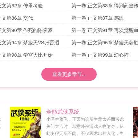
正文第82章 传承考验
第一卷 正文第83章 得到药皇
正文第86章 交代
第一卷 正文第87章 感恩
正文第90章 作死的陈俊豪
第一卷 正文第91章 再次觉醒
正文第94章 楚凌天VS张晋滔
第一卷 正文第95章 楚凌天获
正文第98章 学宫大比开始
第一卷 正文第99章 幻心阵
查看更多章节...
全能武侠系统
代
小医生蒋飞，正因为诊所生意太差而考虑
无
关门大吉时，却意外被游戏人物附身，从
，
此变得无所不能。不仅医术出神入化，生