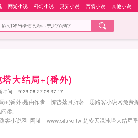
说
网游小说
科幻小说
灵异小说
言情小说
其他小说
塔大结局+(番外)
时间：2026-06-27 08:37:17
局+(番外)是由作者：惊蛰落月所著，思路客小说网免费
线阅读。
三秒记住本站：思路客小说网 网址：www.siluke.tw 楚凌天混沌塔