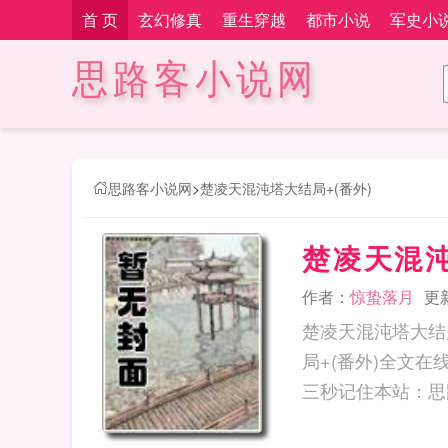
首 页
玄幻修真
重生穿越
都市小说
军史小
思路客小说网
思路客小说网
>
楚凌天混沌塔大结局+(番外)
楚凌天混沌
作者：
惊蛰落月
更新
楚凌天混沌塔大结
局+(番外)全文在