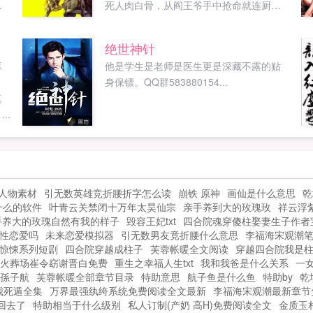
死人肉白骨，从阎王爷手中抢命就连厨艺
今
琴艺园艺宠物驯养都全部精通！当别人以
为这就是蒋飞全部本事时，蒋飞却笑眯眯
绝世神针
改
地将目光看向了那一本本武学秘籍降龙十
再
他是学生是老师是医生更是深藏不露的贴
康
八掌六脉神剑北冥神功独孤九剑...
，
身保镖。QQ群583880154...
真
..
人物素材
引无数英雄竞折腰折字怎么读
崩铁 原神
画仙是什么意思
乾
什么的软件
叶青云关禁闭十万年太昊仙宗
亲手养到大的玫瑰玫
祥云浮
手养大的玫瑰自然有我的样子
毁容王妃txt
四合院魂穿傻柱娶妻生子作者
性恋爱吗
未来恋爱模拟器
引无数男友竟折腰什么意思
李福海宋观潮
惊悚系列短剧
四合院穿越成柱子
芙蓉帐暖全文阅读
穿越四合院我是
火葬场崔令窈谢晋白免费
重生之幸福人生txt
我和我爸是什么关系
一女
孫子航
芙蓉帐暖全部章节目录
特助意思
航子鱼是什么鱼
特助by
乾
我死遁全集
万界最强纨绔系统免费阅读全文最新
李福海宋观潮最新章节
回去了
特助相当于什么级别
私人订制(产奶 高H)免费阅读全文
金质玉