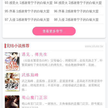
打赏
打赏
93 感受火 1感谢青宁子的白银大盟
94 感受火 2感谢青宁子的白银大盟
95 序幕 1感谢青宁子的白银大盟
96 序幕 2感谢青宁子的白银大盟
97 入侵 1感谢青宁子的白银大盟
98 入侵 2感谢青宁子的白银大盟
查看更多章节...
完结小说推荐
www.siluke.tw
遇见，傅先生
（出版名繁星告白时）父母偏心，闺蜜陷害，走投无路之下，叶
繁星嫁给了坐在轮椅上的傅先生。他会教她弹钢琴，送她...
武炼巅峰
武之巅峰，是孤独，是寂寞，是漫漫求索，是高处不胜寒逆境中
成长，绝地里求生，不屈不饶，才能堪破武之极道。凌霄阁试
炼...
蜀山魔门正宗
蜀山有玄门正宗，一家独大。主角修炼的是魔门正宗。群号紫云