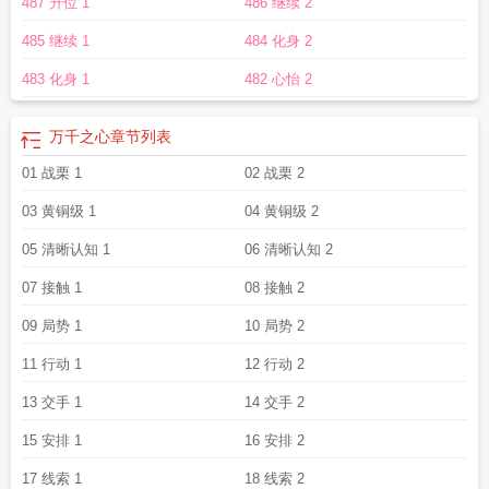
487 升位 1
486 继续 2
之万千之心
万千之心全文阅读
万千之心怎么样
万千之心TXT奇书网
万千之心
最新章节
万千之心如何
万千之心类似抽取身份文
万千之心借鉴了哪部
万千之
485 继续 1
484 化身 2
心在线
永恒之心
万千之心评价
万千之心顶点
万千之心 滚开
万千之心全文免
费阅读
万千之心好看吗
万千之心txt八零
万千之心讲的什么
万千之心模仿了哪
483 化身 1
482 心怡 2
部
万千之心女主有几个
万千之心王一洋百度百科
万千之心修炼等级体系
万千
之心免费阅读
类似万千之心
万千之心百度百科
万千之心 卖报小郎君
万千之心
万千之心
章节列表
钟蚕结局
万千之心123读
万千之心境界
路明非的万千之心
万千之心校对版
万
千之心TXT免费
01 战栗 1
万千之心TXT
万千之心王一洋
02 战栗 2
万千之心几集开始崩了
万千之心
的意思
万千之心299
万千之心女主
万千之心的灵感
万千之心百科
万千之心笔
03 黄铜级 1
04 黄铜级 2
趣阁
万千之心境界划分
万千之心李冉结局
万千之心TXT精校版
万千之心简
介
万千之心苏小小
万千之心阅读
万千之心txt
万千之心无弹窗
万千之心无弹窗
05 清晰认知 1
06 清晰认知 2
最新章节
万千之心免费
万千之心百度
万千之心机甲等级
万千之心精校
万千之
07 接触 1
08 接触 2
心起点
09 局势 1
10 局势 2
11 行动 1
12 行动 2
13 交手 1
14 交手 2
15 安排 1
16 安排 2
17 线索 1
18 线索 2