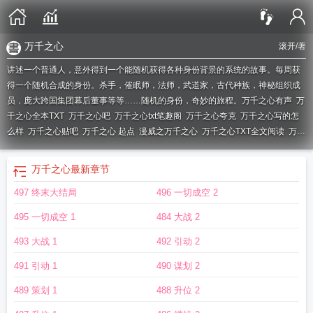
万千之心
滚开
/著
讲述一个普通人，意外得到一个能随机获得各种身份背景的系统的故事。每周获
得一个随机合成的身份。杀手，催眠师，法师，武道家，古代种族，神秘组织成
员，庞大跨国集团幕后董事等等……随机的身份，奇妙的旅程。
万千之心有声
万
千之心全本TXT
万千之心吧
万千之心txt笔趣阁
万千之心夸克
万千之心写的怎
么样
万千之心贴吧
万千之心 起点
漫威之万千之心
万千之心TXT全文阅读
万千
之心58
万千之心TxT
万千之心卖报小郎君
万千之心等级一览表图
万千之心等
级设定
万千之心剧情
万千之心主角什么时候开始娘的
万千之心 最新章节 无弹
万千之心
最新章节
窗
万千之心和其他几部的联系
万千之心类型的
万千之心主角日自己
万千之心
497 终末大结局
496 一切成空 2
贴吧
万千之心txt百度
万千之心txt精校版
万千之心人物介绍
万千之心滚开
TXT
万千之心苏小小结局
滚开万千之心
万千之心同人
万千之心最新章节免费
495 一切成空 1
484 大战 2
阅读
万千之心全部人物介绍
万千之心剧情太狗血了
百万可能
万千之心有女主
吗
万千之心类似的都市
万千之心 百度
万千之心滚开
万千之心在线阅读
万千
493 大战 1
492 引动 2
之心免费阅读全文
万千之心百度百科女主
万千之心参考了什么
万千之心类似有
491 引动 1
490 谋划 2
哪些
万千之心主角
万千之心类似
万千之心 笔趣阁
万千之心等级
万千之心结
局
万千之心真的是滚开写的吗
万千之心 百科
万千之心TXT百度资源
万千之心
489 策划 1
488 升位 2
女主是谁
万千之心起点中文网
十方武圣
万千之心讲什么
万千之心烂尾了
美漫