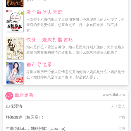
宫22117110。...
发个微信去天庭
当秦奋手机微信摇出了天庭朋友圈，他发现自己的人生变了，但
天庭的变化更惊悚。想要金点子，行，拿东西来换，我不挑
食。...
快穿：炮灰打脸攻略
炮灰是什么？雪兰告诉你，炮灰是用来打别人脸的。凭什么炮灰
就要为男女主的感情添砖加瓦，凭什么炮灰就要任人践踏？...
都市寻艳录
身世坎坷历经沧桑人间情意究竟为何物？妈妈是什么？奶奶是什
么？姑姑婶婶又是什么？也许，都是女人罢了。...
最新更新
www.siluke.tw
山花漫情
未了之人
静海旖旎（校园高H）
rr旖
生而为Beta，她很抱歉（abo np)
犬眉