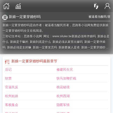
新娘一定要穿婚纱吗
被逼着当酸民
/著
新娘一定要穿婚纱吗是由作者：被逼着当酸民所著，思路客小说网免费提供新娘
一定要穿婚纱吗全文在线阅读。
三秒记住本站：思路客小说网 网址：www.siluke.tw
新娘必须有伴娘吗
新娘会是
什么
新娘是干嘛的
新娘到底是什么
新娘必须从家里出嫁吗
新娘一定要伴娘
吗
新娘必须是女的嘛
新娘一定要发言吗
新娘要嫁人是谁
新娘一定要穿婚纱
吗
新娘必须是女的吗
新娘是指
新娘是不是
新娘一定要在自己的房间吗
新娘一
般选谁
新娘是男的
新娘是什么人
新娘意味着什么
新娘一定要在房间里吗
新娘
新娘一定要穿婚纱吗
最新章节
需要讲话吗
新娘一定要坐床上吗
新娘是男是女
新娘就是新的娘吗
新娘是哪一
后记
修建民生完
个
新娘是不是新的娘
软禁
快马加鞭拦截
官逼民反
桃花秘境
杭州姑娘
杭州西湖
客栈集会
隐匿军情