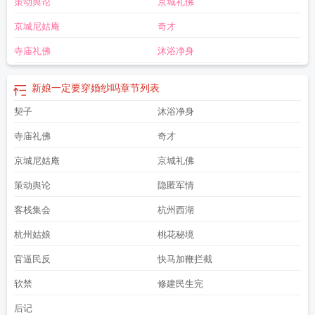
策动舆论
京城礼佛
京城尼姑庵
奇才
寺庙礼佛
沐浴净身
新娘一定要穿婚纱吗
章节列表
契子
沐浴净身
寺庙礼佛
奇才
京城尼姑庵
京城礼佛
策动舆论
隐匿军情
客栈集会
杭州西湖
杭州姑娘
桃花秘境
官逼民反
快马加鞭拦截
软禁
修建民生完
后记