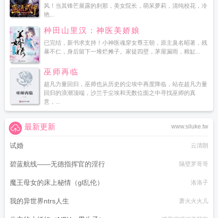
风！当其锋芒展露的刹那，美女院长，萌呆萝莉，清纯校花，冷
艳...
种田山里汉：神医美娇娘
已完结，新书求支持！小神医魂穿女尊王朝，原主臭名昭著，残
暴不仁，身后留下一堆烂摊子。家徒四壁，茅屋漏雨，粮缸...
巫师再临
超凡力量回归，巫师也从历史的尘埃中再度降临，站在超凡力量
回归的浪潮顶端，沙兰于尘埃和无数位面之中寻找巫师的真
意，...
最新更新
www.siluke.tw
试婚
云清朗
碧蓝航线——无德指挥官的淫行
隔壁罗哥哥
魔王母女的床上秘情（gl乱伦）
洛洛子
我的异世界ntrs人生
萧火火火儿