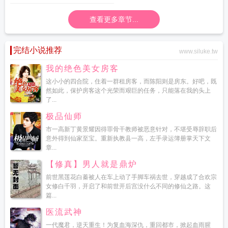
查看更多章节...
完结小说推荐
www.siluke.tw
我的绝色美女房客
这小小的四合院，住着一群租房客，而陈阳则是房东。好吧，既
然如此，保护房客这个光荣而艰巨的任务，只能落在我的头上
了...
极品仙师
市一高新丁黄景耀因得罪骨干教师被恶意针对，不堪受辱辞职后
意外得到仙家至宝。重新执教县一高，左手录运簿册掌天下文
章...
【修真】男人就是鼎炉
前世黑莲花白蓁被人在车上动了手脚车祸去世，穿越成了合欢宗
女修白千羽，开启了和前世开后宫没什么不同的修仙之路。这
篇...
医流武神
一代魔君，逆天重生！为复血海深仇，重回都市，掀起血雨腥