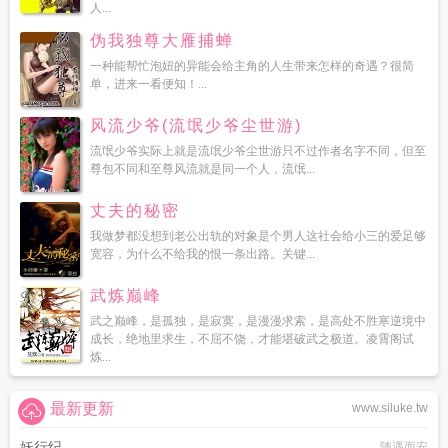
人...
伪我独尊大雁捕蝉
一种能帮忙泡妞的异能会给主角的人生带来怎样的奇遇？很简
单，进来一看便知！...
风流少爷(流氓少爷尘世游)
流氓少爷实际上就是流氓少爷尘世游只不过作者名字不同，但至
尊包不同和至尊风流就是同一个人，流氓...
丈夫的秘密
我做梦都没想到老公出轨的对象是个男人这社会给小三的爱足够
宽容，为什么不给我的恨一条出路。关键...
武炼巅峰
武之巅峰，是孤独，是寂寞，是漫漫求索，是高处不胜寒逆境中
成长，绝地里求生，不屈不饶，才能堪破武之极道。凌霄阁试
炼...
最新更新
www.siluke.tw
妖行纪
随遇而安