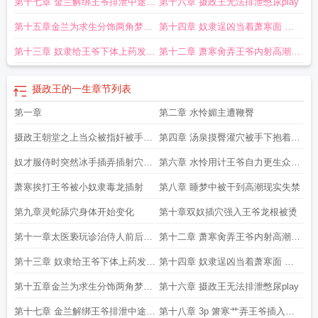
第十七章 金兰解绑王爷排泄中途使
第十六章 摄政王无法排泄憋尿play
被设记 我太甜了
摄政王被投记
摄政王被什么记
摄政王受苦记最新章节
摄政王
受苦记by无罪国度
摄政王宠妻记
摄政王受苦记byqwert为什么不更了
摄政王受
坏王爷求箫寒进入
第十五章金兰为求生分饰两角梦中
第十四章 奴隶逞凶当着萧寒面 狠
苦记TXT
摄政王产子难产
摄政王受苦记byqwert的最新章节内容
摄政王受苦记-
捆绑王爷下体
干摄政王人前掌臀
凌虚阁
摄政王受苦记byqwerth免费阅读
摄政王的一生
摄政王上位记
摄政王受
第十三章 奴隶给王爷下体上药发现
第十二章 萧寒肏弄王爷内射高潮事
苦记全文
摄政王养成记
摄政王受苦记番外
摄政王受苦记作者其他作品
摄政王
王爷受虐体质当众私下玩弄
后清理
受苦记网页免费阅读
摄政王受苦记平空出现的手
摄政王受苦记笔趣阁
择君记摄
摄政王的一生
章节列表
政王
摄政王被 记 我太甜了
摄政王受苦记凌虚阁
摄政王受苦记海棠
摄政王受苦
记全文免费阅读
第一章
摄政王受苦记萧长凤
摄政王受苦记正版TXT
第二章 水怜媚主遭鞭臀
摄政王训妃记免
费
摄政王受苦记(完结)
摄政王被cac记
摄政王受苦记新笔趣阁
摄政王受难记最
摄政王朝堂之上当众被指奸被手下
第四章 汤泉摸臀灌穴被手下抱着后
新章节免费读
摄政王受苦记h
摄政王的宠妻记
摄政王受苦记byqwert笔趣阁最新
章节
摄政王被罚
杨中发现手撸泄精
入插穴
奴才服侍时突然冰手插弄插射穴眼
第六章 水怜用计王爷自力更生众人
脚踩阴茎口交深喉舔脚
舔脚口交
萧寒挨打王爷被小奴隶毒龙插射
第八章 睡梦中被干到高潮现实失禁
第九章灵蛇舔穴身体开始变化
第十章双奴插穴强入王爷龙根被烫
第十一章太医亵玩诊治侍人前后服
第十二章 萧寒肏弄王爷内射高潮事
侍
后清理
第十三章 奴隶给王爷下体上药发现
第十四章 奴隶逞凶当着萧寒面 狠
王爷受虐体质当众私下玩弄
干摄政王人前掌臀
第十五章金兰为求生分饰两角梦中
第十六章 摄政王无法排泄憋尿play
捆绑王爷下体
第十七章 金兰解绑王爷排泄中途使
第十八章 3p 箫寒艹弄王爷插入金