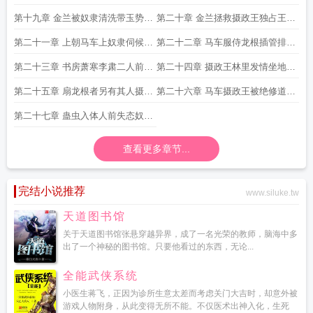
坏王爷求箫寒进入
兰前后夹击爽到昏厥
第十九章 金兰被奴隶清洗带玉势受
第二十章 金兰拯救摄政王独占王爷
辱转而报复王爷
半月书房当众口侍
第二十一章 上朝马车上奴隶伺候rt
第二十二章 马车服侍龙根插管排泄
疏解彩蛋王爷灌醉在青楼
彩蛋 青楼口交
第二十三章 书房萧寒李肃二人前后
第二十四章 摄政王林里发情坐地龙
服侍将军狗奴被踩阴茎
根被扇到失神
第二十五章 扇龙根者另有其人摄政
第二十六章 马车摄政王被绝修道具
王被压在怀里掌臀射到失神
强干下身束缚
第二十七章 蛊虫入体人前失态奴隶
们手指插穴
查看更多章节...
完结小说推荐
www.siluke.tw
天道图书馆
关于天道图书馆张悬穿越异界，成了一名光荣的教师，脑海中多
出了一个神秘的图书馆。只要他看过的东西，无论...
全能武侠系统
小医生蒋飞，正因为诊所生意太差而考虑关门大吉时，却意外被
游戏人物附身，从此变得无所不能。不仅医术出神入化，生死