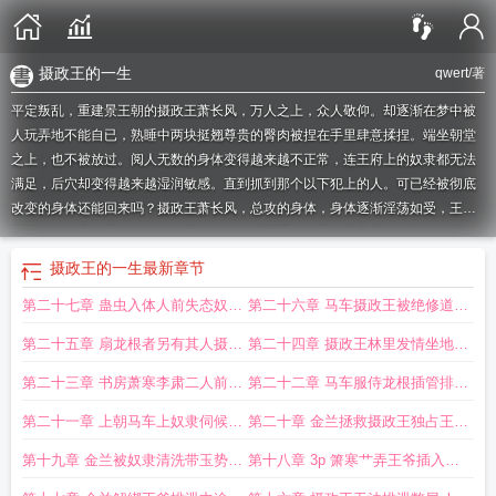
摄政王的一生
qwert
/著
平定叛乱，重建景王朝的摄政王萧长风，万人之上，众人敬仰。却逐渐在梦中被
人玩弄地不能自已，熟睡中两块挺翘尊贵的臀肉被捏在手里肆意揉捏。端坐朝堂
之上，也不被放过。阅人无数的身体变得越来越不正常，连王府上的奴隶都无法
满足，后穴却变得越来越湿润敏感。直到抓到那个以下犯上的人。可已经被彻底
改变的身体还能回来吗？摄政王萧长风，总攻的身体，身体逐渐淫荡如受，王府
里开始有好几个受，管家，暗卫，侍人，后面逐渐都需要满足王爷后面的欲望。
王爷最大，其他都靠边站，不过就是一直受苦就是了。随心更新，随意码字。
摄
摄政王的一生
最新章节
政王受苦记潇湘
摄政王被 记
摄政王下场
摄政王养妃记
摄政王受苦记qwert
摄
第二十七章 蛊虫入体人前失态奴隶
第二十六章 马车摄政王被绝修道具
政王被设记全文阅读
摄政王受苦记 - 凌虚阁
摄政王受苦记萧长风
摄政王j
摄政
王受苦记_凌虚阁萧长风
摄政王养崽记
摄政王受苦记by南枝林
摄政王被she
们手指插穴
强干下身束缚
第二十五章 扇龙根者另有其人摄政
第二十四章 摄政王林里发情坐地龙
记
摄政王被设记
摄政王被记我太甜了
摄政王受苦记箫长风箫寒
摄政王受伤
了
王被压在怀里掌臀射到失神
摄政王后悔了吗
摄政王被设记全文免费阅读
根被扇到失神
摄政王受苦记_凌虚阁
摄政王
第二十三章 书房萧寒李肃二人前后
第二十二章 马车服侍龙根插管排泄
痛
摄政王之死
摄政王受苦记最新章节更新
摄政王受苦记免费阅读
摄政王受苦
服侍将军狗奴被踩阴茎
彩蛋 青楼口交
第二十一章 上朝马车上奴隶伺候rt
第二十章 金兰拯救摄政王独占王爷
记萧寒
摄政王受苦记免费阅读无弹窗
摄政王上位记免费阅读
摄政王受苦记免费
阅读全文笔趣阁
摄政王被记免费阅读
摄政王受苦记byp
摄政王被压记
摄政王受
疏解彩蛋王爷灌醉在青楼
半月书房当众口侍
第十九章 金兰被奴隶清洗带玉势受
第十八章 3p 箫寒艹弄王爷插入金
苦记凌虚阁免费阅读
摄政王受苦记凭空出现的手
摄政王受苦记原文阅读
摄政王
辱转而报复王爷
兰前后夹击爽到昏厥