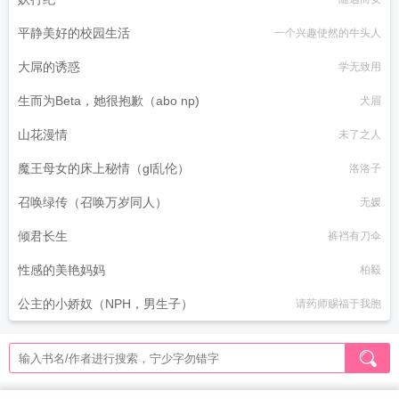
平静美好的校园生活
一个兴趣使然的牛头人
大屌的诱惑
学无致用
生而为Beta，她很抱歉（abo np)
犬眉
山花漫情
未了之人
魔王母女的床上秘情（gl乱伦）
洛洛子
召唤绿传（召唤万岁同人）
无媛
倾君长生
裤裆有刀伞
性感的美艳妈妈
柏毅
公主的小娇奴（NPH，男生子）
请药师赐福于我胞