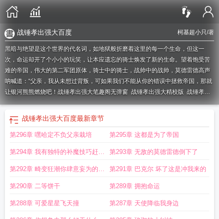
战锤孝出强大百度
柯基超小只
/著
黑暗与绝望是这个世界的代名词，如地狱般折磨着这里的每一个生命，但这一
次，命运却开了个小小的玩笑，让本应遗忘的骑士焕发了新的生命。望着饱受苦
难的帝国，伟大的第二军团原体，骑士中的骑士，战帅中的战帅，莫德雷德高声
呐喊道：“父亲，我从未想过背叛，可如果我们不能从你的错误中拯救帝国，那就
让银河熊熊燃烧吧！
战锤孝出强大笔趣阁无弹窗
战锤孝出强大精校版
战锤孝出
强大完整版免费
战锤孝出强大在线阅读
战锤孝出强大 笔趣阁
战锤孝出强大精
校版免费
战锤最强英雄
战锤孝出强大最新章节更新
战锤孝出强大在线阅读免费
战锤孝出强大百度
最新章节
完整版
战锤 bs
战锤孝出强大笔趣阁最新章节更新时
战锤孝出强大防盗
战锤孝
第296章 嘿哈定不负父亲栽培
第295章 这都是为了帝国
出强大阅读
战锤孝出强大无错版
战锤孝出强大TXT
战锤孝出强大笔趣阁
战锤
孝出强大免费阅读
战锤孝出强大全本完结免费
战锤孝出强大笔趣阁无错版
战锤
第294章 我有独特的补魔技巧赶快
第293章 无敌的莫德雷德倒下了
孝出强大全文免费
战锤孝出强大第三中文网
战锤孝出强大电子书
战锤孝出强大
全本
退下
战锤孝出强大最新章节笔趣阁
战锤孝出强大免费阅读无弹窗
战锤孝出强大
第292章 畸变狂潮你肆意妄为的日
第291章 巴克尔 坏了这是冲我来的
最新章节免费
战锤孝出强大笔趣阁在线
战锤孝出强大全集txt免费
战锤孝出强大
子结束了
第290章 二等饼干
第289章 拥抱命运
百度
战锤孝出强大免费观看
战锤孝出强大笔趣阁手机版
战锤孝出强大奇书
网
战锤孝出强大最新章节
战锤孝出强大全文阅读
战锤孝出强大柯基超小只
战
第288章 可爱星星飞天撞
第287章 天使降临我身边
锤孝出强大txt
战锤孝出强大txt资源
战锤里最厉害的人
战锤孝出强大笔趣阁