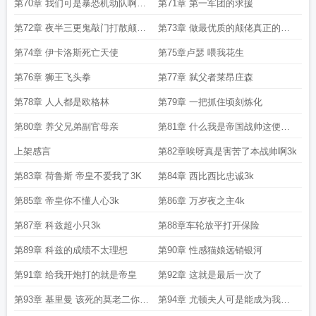
第70章 我们可是暴恐机动队啊忠
第71章 第一军团的求援
诚
第72章 夜半三更鬼敲门打散颠佬
第73章 做最优质的颠佬真正的绝
秘密魂3k
地潜兵3k
第74章 伊卡洛斯死亡天使
第75章卢瑟 喂我花生
第76章 狮王飞头拳
第77章 弑父者莱昂庄森
第78章 人人都是欧格林
第79章 一把抓住顷刻炼化
第80章 养父兄弟副官母亲
第81章 什么我是帝国战帅这便样
衰了
上架感言
第82章唉呀真是害苦了本战帅啊3k
第83章 荷鲁斯 帝皇不爱我了3K
第84章 西比西比忠诚3k
第85章 帝皇你不懂人心3k
第86章 万岁夜之主4k
第87章 科兹超小只3k
第88章车轮放平打开保险
第89章 科兹的成绩不太理想
第90章 性感猫娘远销银河
第91章 给我开炮打的就是帝皇
第92章 这就是最后一次了
第93章 基里曼 该死的莫老二你欺
第94章 尤顿夫人可是能成为我们