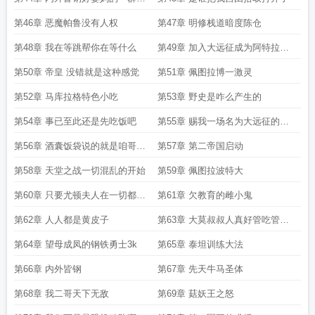
巴人3K
第46章 恶魔帕鲁没有人权
第47章 明修栈道暗度陈仓
第48章 我在等跳帮你在等什么
第49章 加入大远征成为阿特拉斯
加更求追毒口牙
第50章 帝皇 没错就是这种感觉
第51章 佩图拉博一激灵
第52章 马库拉格特色小吃
第53章 野史是咋么产生的
第54章 事已至此还是先吃饭吧
第55章 赐我一场名为大远征的幻
梦
第56章 酒囊饭袋说的就是咱哥俩
第57章 第二帝国启动
啊
第58章 天堂之战一切混乱的开始
第59章 佩图拉波特大
第60章 只要尤顿夫人在一切都会
第61章 欠教育的雌小鬼
好起来的
第62章 人人都是黄皮子
第63章 大莫叔叔人真好管吃管住
还管娘
第64章 望母成凤的钢铁勇士3k
第65章 泰坦训练大法
第66章 内外皆钢
第67章 先天牛马圣体
第68章 我二哥天下无敌
第69章 菇妖王之怒