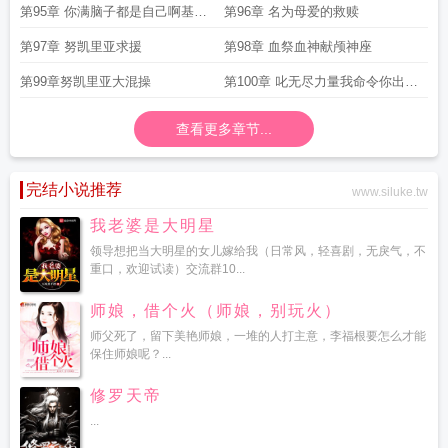
人太甚3K
母亲的人啊3K
第95章 你满脑子都是自己啊基里
第96章 名为母爱的救赎
曼波
第97章 努凯里亚求援
第98章 血祭血神献颅神座
第99章努凯里亚大混操
第100章 叱无尽力量我命令你出来
3k
查看更多章节...
完结小说推荐
www.siluke.tw
我老婆是大明星
领导想把当大明星的女儿嫁给我（日常风，轻喜剧，无戾气，不
重口，欢迎试读）交流群10...
师娘，借个火（师娘，别玩火）
师父死了，留下美艳师娘，一堆的人打主意，李福根要怎么才能
保住师娘呢？...
修罗天帝
...