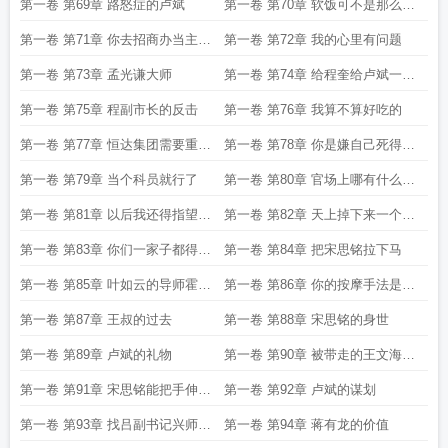
能借宋思铭用用
第一卷 第69章 路怒症的卢斌
第一卷 第70章 软饭可不是那么好
吃的
第一卷 第71章 你去招商办当主任
第一卷 第72章 我的心里有问题
吧
第一卷 第73章 孟光谦大师
第一卷 第74章 给程奎给卢斌一个
大大的惊喜
第一卷 第75章 程副市长的反击
第一卷 第76章 我算不算好吃的
第一卷 第77章 恒达集团需要重新
第一卷 第78章 你是嫌自己死得不
考虑在青山的投资计划
够透吗
第一卷 第79章 当个科员就行了
第一卷 第80章 官场上哪有什么死
磕到底
第一卷 第81章 以后我还得指望你
第一卷 第82章 天上掉下来一个小
呢
姨子
第一卷 第83章 你们一家子都得弄
第一卷 第84章 把宋思铭拉下马
死我
第一卷 第85章 叶如云的导师霍飞
第一卷 第86章 你的按摩手法是跟
燕
谁学的
第一卷 第87章 王叔的过去
第一卷 第88章 宋思铭的身世
第一卷 第89章 卢斌的礼物
第一卷 第90章 被带走的王文海卢
斌
第一卷 第91章 宋思铭能把手伸到
第一卷 第92章 卢斌的谋划
青山以外
第一卷 第93章 找吕副书记兴师问
第一卷 第94章 蒋有龙的价值