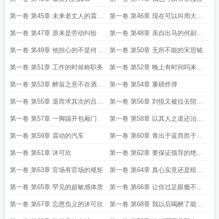
第一卷 第45章 未来老丈人的震慑
第一卷 第46章 现在可以叫周大强
力
过来了吗
第一卷 第47章 原来是劳动纠纷
第一卷 第48章 亲自出马的何副市
长
第一卷 第49章 他担心的不是何欢
第一卷 第50章 无所不能的宋思铭
而是自己
第一卷 第51章 工作的时候称职务
第一卷 第52章 晚上有时间吗来我
家
第一卷 第53章 醉翁之意不在酒的
第一卷 第54章 重磅炸弹
吕副书记
第一卷 第55章 退而求其次的吕书
第一卷 第56章 刘悦又被拉去陪酒
记
了
第一卷 第57章 一脚踹开包厢门
第一卷 第58章 以其人之道还治其
人之身
第一卷 第59章 震动的汽车
第一卷 第60章 青出于蓝而胜于蓝
的宋思铭
第一卷 第61章 沐可欣
第一卷 第62章 要保证领导的绝对
安全
第一卷 第63章 官场有官场的规矩
第一卷 第64章 真心实意还是暗中
讥讽
第一卷 第65章 罕见的超敏感体质
第一卷 第66章 让你过足眼瘾不好
吗
第一卷 第67章 忘恩负义的沐可欣
第一卷 第68章 我以后喝醉了能不