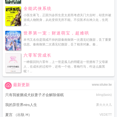
全能武侠系统
小医生蒋飞，正因为诊所生意太差而考虑关门大吉时，却意外被
游戏人物附身，从此变得无所不能。不仅医术出神入化，生死
人...
世界第一宠：财迷萌宝，超难哄
本书又名你是我戒不掉的甜秦南御第一次遇见纪微甜，丢了重要
信息。秦南御第二次遇见纪微甜，丢了相亲对象。秦...
六零军营成长
一睁眼回到六零年，上一世是孤儿的明暖这一世拥有了父母家
人，在成长的过程中，还有一个他，青梅竹马，咋这么腹黑
呢！...
最新更新
www.siluke.tw
只有我被捆成犬奴妻子才会解除催眠
bling(tasis)
我的异世界ntrs人生
萧火火火儿
夏宫 （出轨 H）
VEDETT