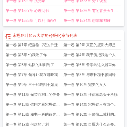
第一卷 第1529章 沈光豪
第一卷 第1528章 分工调整
第一卷 第1527章 心理阴影
第一卷 第1526章 有的背景天生就
有有的背景后天开发
第一卷 第1525章 可以利用的点
第一卷 第1524章 想翻车都难
宋思铭叶如云大结局+(番外)
章节列表
第一卷 第1章 纪委副书记的升迁秘
第一卷 第2章 真正的摄影大师是曾
诀
书记
第一卷 第3章 怕我吃了你
第一卷 第4章 我干脆把我这个人给
你吧
第一卷 第5章 站队的时刻到了
第一卷 第6章 曾学岭这么器重你就
没有送你点礼物
第一卷 第7章 领导让我在哪吃我就
第一卷 第8章 与市长秘书廖国锋的
在哪吃
赌局
第一卷 第9章 三十如狼四十如虎
第一卷 第10章 完美的女人
第一卷 第11章 光荣而艰巨的任务
第一卷 第12章 拜你家老头子所赐
第一卷 第13章 你刚才看宋思铭的
第一卷 第14章 宋思铭只有两个结
眼神都拉丝了
果
第一卷 第15章 秘书一科的待客之
第一卷 第16章 不敢偷工减料的廖
道
国锋
第一卷 第17章 何欢的计划
第一卷 第18章 自愿为什么还要偷