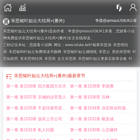
宋思铭叶如云大结局+(番外)
争渡@qimiaoUGtUK1
/著
宋思铭叶如云大结局+(番外)是由作者：争渡@qimiaoUGtUK1所著，思路客小说
网免费提供宋思铭叶如云大结局+(番外)全文在线阅读。
三秒记住本站：思路客小说网 网址：www.siluke.tw
叶铭寒宋思俏
宋思明结
局
宋思铭和叶如云免费阅读书旗网
宋思铭叶如云感情线
宋思云
里的宋思明
叶
思如剧照
里宋思明结局
宋思雨
女主宋思雨
宋思铭叶如云更新后新章合集
叶思
如演员
叶思与宋书航
叶思和宋书航
宋思铭和叶如云是什么关系
宋思俏叶铭寒
类似的
叶思如个人资料
宋思铭叶如云最新更新地址
宋思铭和叶如云全集
宋思
宋思铭叶如云大结局+(番外)
最新章节
雨是什么
宋思铭叶如云结局是什么
叶思如照片
男主叫宋思明的
宋思铭叶如云
第一卷 第1539章 四方集团方乐天
第一卷 第1538章 李国勇
叫什么名字
宋思明大结局
宋思俏叶铭寒
宋思铭叶如云最新章节更新时间是多
第一卷 第1537章 京城的达官贵人
第一卷 第1536章 吕林
第一卷 第1535章 不是结束而是开
第一卷 第1534章 决定权在吃饭的
始
人手里
第一卷 第1533章 放弃上市公司
第一卷 第1532章 戴羡成
第一卷 第1531章 私人问题
第一卷 第1530章 心态爆炸