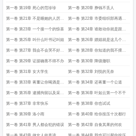
拍
第一卷 第19章 死心的范珍珍
第一卷 第20章 挣钱不丢人
第一卷 第21章 不是睡她的人厉害
第一卷 第22章 市委组织部再遇叶
就是睡她妈的人厉害
如云
第一卷 第23章 一个接一个的惊喜
第一卷 第24章 谁敢动你就是跟我
叶如云过不去
第一卷 第25章 叫什么叶书记叫姐
第一卷 第26章 嫖娼就是这几个处
分
第一卷 第27章 我会不会哭不好说
第一卷 第28章 你知道的我不擅长
但你很快就会哭了
偷拍
第一卷 第29章 证据确凿不得不办
第一卷 第30章 降级撤职
第一卷 第31章 女大学生
第一卷 第32章 刘悦的无奈
第一卷 第33章 蒋董让你喝酒是看
第一卷 第34章 还蒋董一个公道
得起你
第一卷 第35章 逮捕拘留以及采取
第一卷 第36章 叶如云第一个不干
强制措施
第一卷 第37章 非常快乐
第一卷 第38章 你也试试
第一卷 第39章 洛小雨
第一卷 第40章 给你按压十次都行
第一卷 第41章 男人都会犯的错误
第一卷 第42章 自食其果的何欢
第一卷 第43章 做女人的真谛
第一卷 第44章 我也可以帮你按压