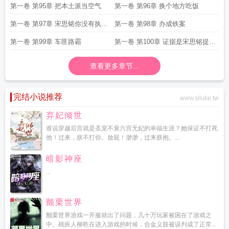
罪
第一卷 第95章 把本土派当空气
第一卷 第96章 换个地方吃饭
第一卷 第97章 宋思铭你没有执法
第一卷 第98章 办成铁案
权
第一卷 第99章 车匪路霸
第一卷 第100章 证据是宋思铭提供
的
查看更多章节...
完结小说推荐
www.siluke.tw
弃妃倾世
谁说穿越后宫就是圣宠不衰六宫无妃的幸福生涯？她保证不打死
他！过来，朕不打你。放屁！渺渺，过来朕抱。...
暗影神座
...
颤栗世界
颤栗世界游戏一开服就出了问题，几十万玩家被困在了游戏之
中。残疾人柳乾在进入游戏的时候，合金义肢被误判成了正常...